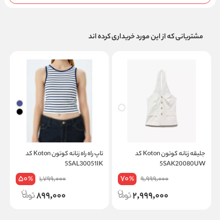
مشتریانی که از این مورد خریداری کرده اند
جلیقه زنانه کوتون Koton کد
تاپ راه راه زنانه کوتون Koton کد
5SAK20080UW
5SAL30051IK
کد
50
70
1,799,000
9,999,000
%
%
899,000
2,999,000