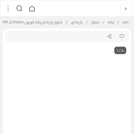
خانه
/
زنانه
/
شلوار
/
پارچه ای
/
شلوار پارچه ای زنانه کوتون Koton کد 5SAK40245UW
1
/
5