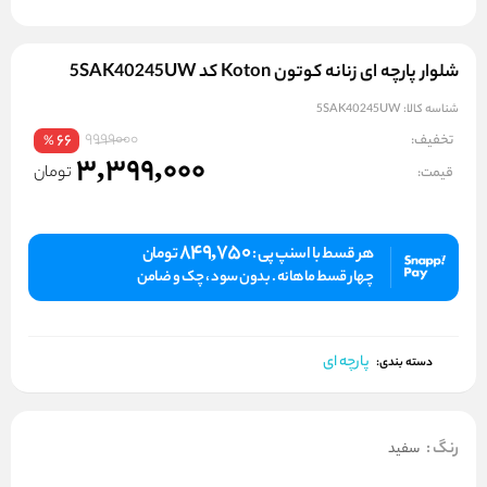
شلوار پارچه ای زنانه کوتون Koton کد 5SAK40245UW
شناسه کالا:
5SAK40245UW
9999000
تخفیف:
66
%
3,399,000
تومان
قیمت:
849,750
هر قسط با اسنپ پی :
تومان
چهار قسط ماهانه . بدون سود ، چک و ضامن
پارچه ای
دسته بندی:
رنگ
:
سفید