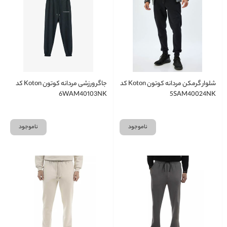
شلوار گرمکن مردانه کوتون Koton کد
جاگر ورزشی مردانه کوتون Koton کد
6WAM40103NK
5SAM40024NK
ناموجود
ناموجود