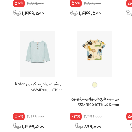
50
50
5
2,899,000
2,899,000
%
%
1,449,500
1,449,500
تی شرت نوزاد پسر کوتون Koton
کد 6WMB10053TK
تی شرت طرح دار نوزاد پسر کوتون
Koton کد 5SMB10040TK
50
63
5
2,699,000
2,399,000
%
%
1,349,500
899,000