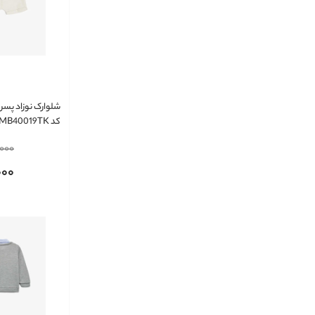
کد 5SMB40019TK
,000
000