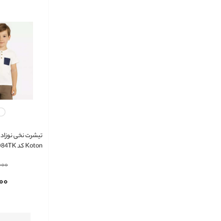
تیشرت نخی نوزاد 
Koton کد 5SMB10084TK
000
00