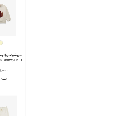
کد 6WMB10095TK
9,000
,000