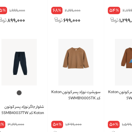
5
68
54
1,999,000
2,199,000
2,79
%
%
%
899,000
699,000
1,299
سویشرت نوزاد پسر کوتون Koton
سویشرت نوزاد پسر کوتون Koton
کد 5WMB10005TK
شلوار جاگر نوزاد پسر کوتون
Koton کد 5SMB40037TW
9
50
50
3,199,000
1,499,000
1,599
%
%
%