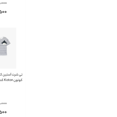
,000
,500
تی شرت آستین کوت
کوتون Koton ک
6SMB10045TK
,000
,500