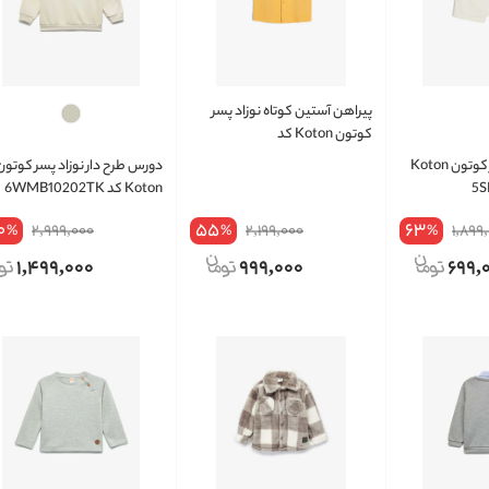
پیراهن آستین کوتاه نوزاد پسر
کوتون Koton کد
4SMB60001TW
شلوارک نوزاد پسر کوتون Koton
دورس طرح دار نوزاد پسر کوتون
Koton کد 6WMB10202TK
0
55
63
2,999,000
2,199,000
1,899
%
%
%
1,499,000
999,000
699,