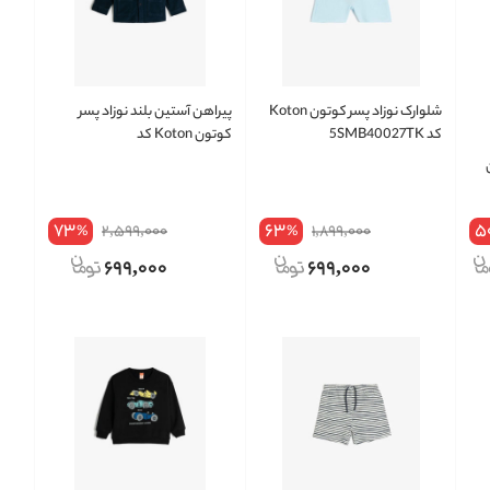
شلوارک نوزاد پسر کوتون Koton
پیراهن آستین بلند نوزاد پسر
کد 5SMB40027TK
کوتون Koton کد
4WMB60011TW
73
63
5
2,599,000
1,899,000
%
%
699,000
699,000