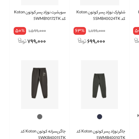
Ko
شلوارک نوزاد پسر کوتون Koton
سویشرت نوزاد پسر کوتون Koton
کد 5SMB40024TK
کد 5WMB10172TK
50
63
5
1,599,000
1,899,000
%
%
799,000
699,000
Koto
جاگر نوزاد پسر کوتون Koton کد
جاگر پسرانه کوتون Koton کد
5WKB40015TK
5WMB40010TK