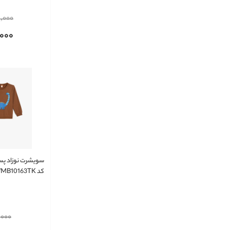
9,000
,000
کد 5WMB10163TK
,000