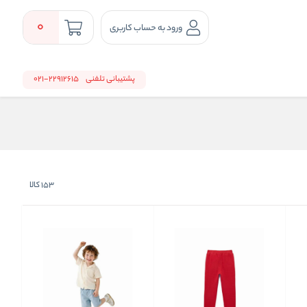
0
ورود به حساب کاربری
پشتیبانی تلفنی
22912615-021
153
کالا