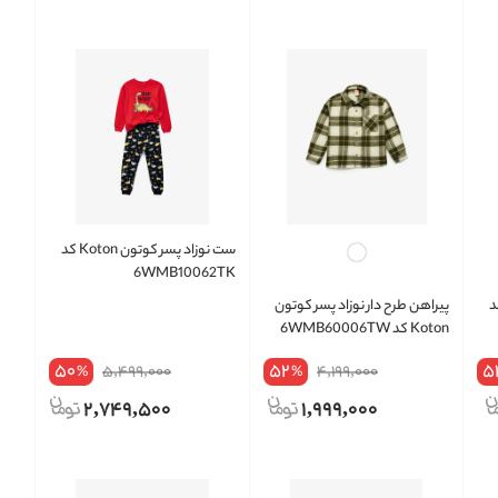
ست نوزاد پسر کوتون Koton کد
6WMB10062TK
وتون Koton کد
پیراهن طرح دار نوزاد پسر کوتون
Koton کد 6WMB60006TW
50
52
5
5,499,000
4,199,000
%
%
2,749,500
1,999,000