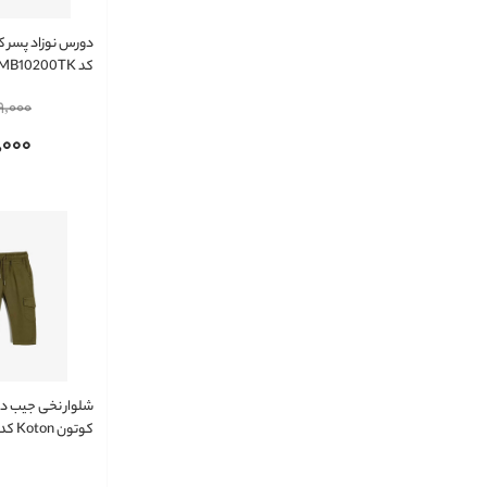
کد 6WMB10200TK
9,000
,000
شلوار نخی جیب دار
کوتون Koton ک
5WMB40002TW