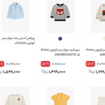
پیراهن آستین بلند نوزاد پسر
کوتون Koton کد
5SMB60043TW
سویشرت نوزاد پسر کوتون Koton
سویشرت نوزاد پسر کوتون Koton
کد 6WMB10083TK
0
50
50
3,999,000
2,999,000
3,39
%
%
%
1,599,000
1,499,000
1,699