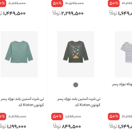
0
50
50
2,899,000
4,599,000
3,299
%
%
%
1,449,500
2,299,500
1,649
اه نوزاد پسر
د
تی شرت آستین بلند نوزاد پسر
تی شرت آستین بلند نوزاد پسر
کوتون Koton کد
کوتون Koton کد
6WMB10206TK
6WMB10115TK
0
50
50
2,399,000
1,699,000
3,299
%
%
%
1,199,000
849,500
1,649