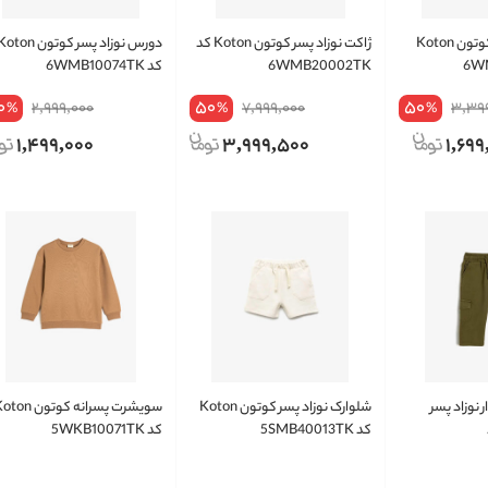
دورس نوزاد پسر کوتون Koton
ژاکت نوزاد پسر کوتون Koton کد
دورس نوزاد پسر کوتون ton
6WMB20002TK
کد 6WMB10074TK
0
50
50
2,999,000
7,999,000
3,39
%
%
%
1,499,000
3,999,500
1,699
 نوزاد پسر
شلوارک نوزاد پسر کوتون Koton
سویشرت پسرانه کوتون n
د
کد 5SMB40013TK
کد 5WKB10071TK