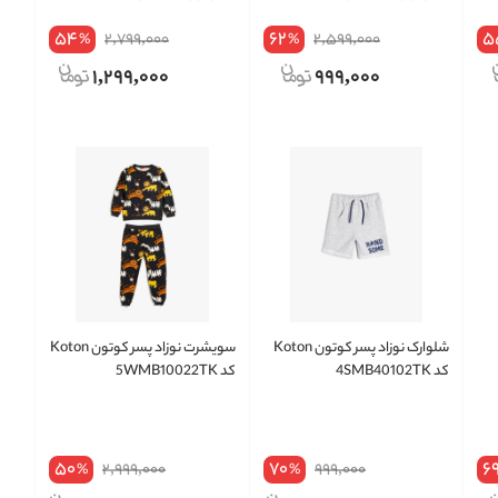
54
62
5
2,799,000
2,599,000
%
%
1,299,000
999,000
شلوارک نوزاد پسر کوتون Koton
سویشرت نوزاد پسر کوتون Koton
کد 4SMB40102TK
کد 5WMB10022TK
50
70
6
2,999,000
999,000
%
%