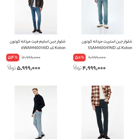
شلوار جین استریت مردانه کوتون
شلوار جین اسلیم فیت مردانه کوتون
Koton کد 5SAM40041ND
Koton کد 6WAM40014ID
54
50
12,999,000
9,999,000
%
%
5,999,000
4,999,000