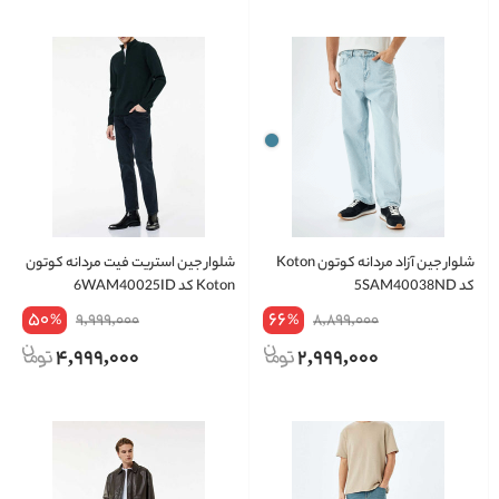
شلوار جین آزاد مردانه کوتون Koton
شلوار جین استریت فیت مردانه کوتون
کد 5SAM40038ND
Koton کد 6WAM40025ID
50
66
9,999,000
8,899,000
%
%
4,999,000
2,999,000