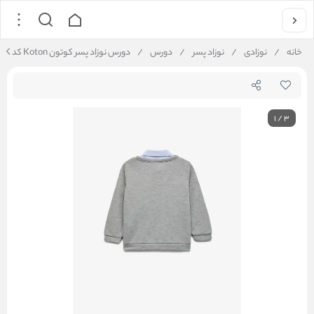
خانه
/
نوزادی
/
نوزاد پسر
/
دورس
/
دورس نوزاد پسر کوتون Koton کد 6WMB10200TK
1
/
3