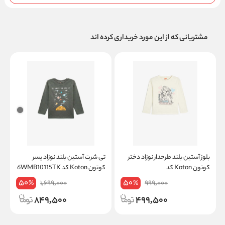
مشتریانی که از این مورد خریداری کرده اند
بلوز آستین بلند طرحدار نوزاد دختر
تی شرت آستین بلند نوزاد پسر
ش
کوتون Koton کد
کوتون Koton کد 6WMB10115TK
on
5WMG10068AK
50
50
1,699,000
999,000
%
%
849,500
499,500