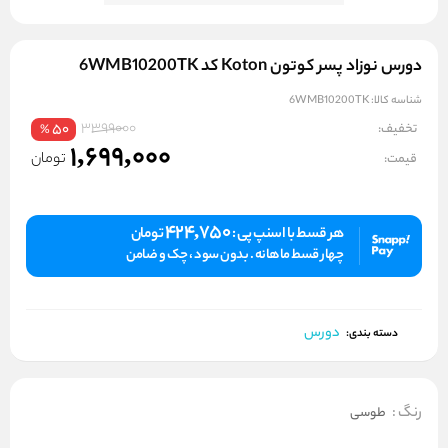
دورس نوزاد پسر کوتون Koton کد 6WMB10200TK
شناسه کالا:
6WMB10200TK
3399000
تخفیف:
50
%
1,699,000
تومان
قیمت:
424,750
هر قسط با اسنپ پی :
تومان
چهار قسط ماهانه . بدون سود ، چک و ضامن
دورس
دسته بندی:
رنگ
:
طوسی