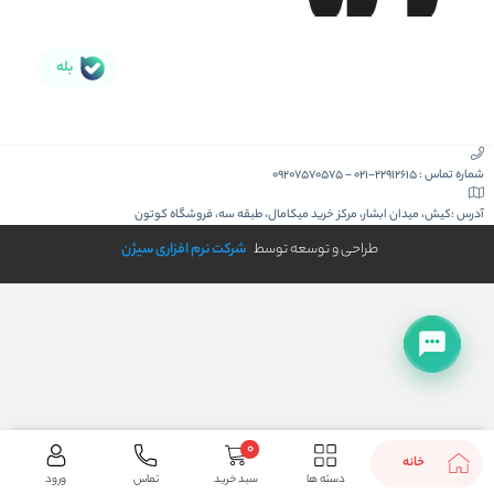
بله
شماره تماس :
021-22912615
-
09207570575
آدرس :
کیش، میدان ابشار، مرکز خرید میکامال، طبقه سه، فروشگاه کوتون
طراحی و توسعه توسط
شرکت نرم افزاری سیژن
0
خانه
دسته ها
سبد خرید
تماس
ورود