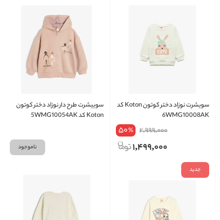
سویشرت نوزاد دختر کوتون Koton کد
سوییشرت طرح دار نوزاد دختر کوتون
6WMG10008AK
Koton کد 5WMG10054AK
50
2,999,000
%
1,499,000
ناموجود
جدید