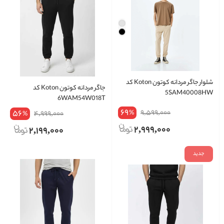
شلوار جاگر مردانه کوتون Koton کد
جاگر مردانه کوتون Koton کد
5SAM40008HW
6WAM54W018T
69
56
9,599,000
%
4,999,000
%
2,999,000
2,199,000
جدید