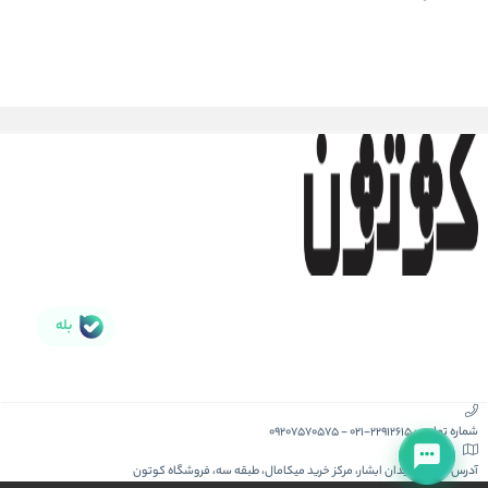
بله
شماره تماس :
021-22912615
-
09207570575
آدرس :
کیش، میدان ابشار، مرکز خرید میکامال، طبقه سه، فروشگاه کوتون