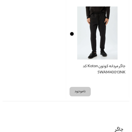
جاگر مردانه کوتون Koton کد
5WAM40013NK
ناموجود
جاگر