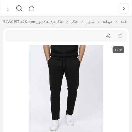
خانه
/
مردانه
/
شلوار
/
جاگر
/
جاگر مردانه کوتون Koton کد 6WAM54W015T
1
/
12