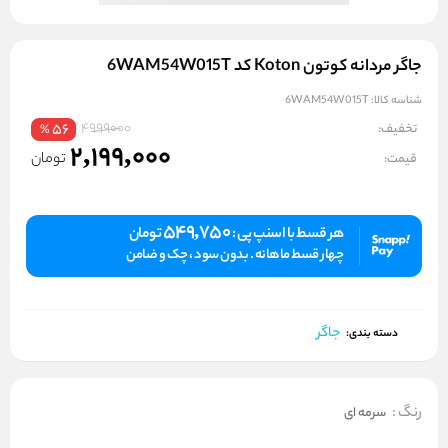
جاگر مردانه کوتون Koton کد 6WAM54W015T
شناسه کالا:
6WAM54W015T
4999000
تخفیف:
56
%
2,199,000
تومان
قیمت:
549,750
هر قسط با اسنپ پی :
تومان
چهار قسط ماهانه . بدون سود ، چک و ضامن
جاگر
دسته بندی:
رنگ
:
سرمه ای