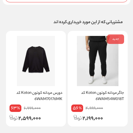
مشتریانی که از این مورد خریداری کرده اند
جدید
جاگر مردانه کوتون Koton کد
دورس مردانه کوتون Koton کد
T
6WAM70176MK
6WAM54W018T
63
56
6,999,000
4,999,000
%
%
2,599,000
2,199,000