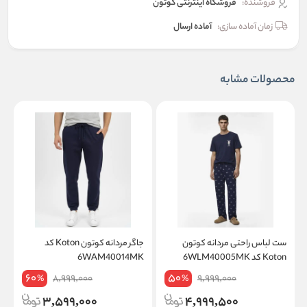
فروشنده:
فروشگاه اینترنتی کوتون
زمان آماده سازی:
آماده ارسال
محصولات مشابه
ست لباس راحتی مردانه کوتون
جاگر مردانه کوتون Koton کد
Koton کد 6WLM40005MK
6WAM40014MK
T
60
50
8,999,000
9,999,000
%
%
3,599,000
4,999,500