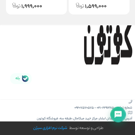
1,999,000
1,599,000
بله
شماره تماس :
021-22912615
-
09207570575
آدرس :
کیش، میدان ابشار، مرکز خرید میکامال، طبقه سه، فروشگاه کوتون
طراحی و توسعه توسط
شرکت نرم افزاری سیژن