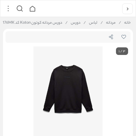
خانه
/
مردانه
/
لباس
/
دورس
/
دورس مردانه کوتون Koton کد 6WAM70176MK
1
/
3