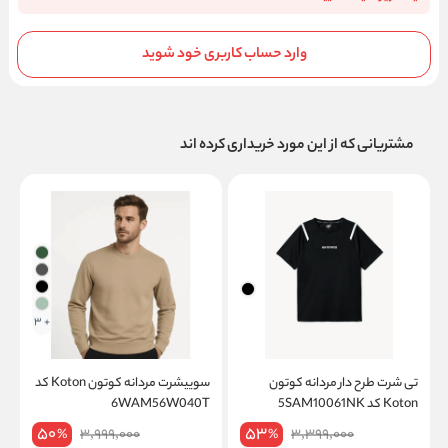
وارد حساب کاربری خود شوید
مشتریانی که از این مورد خریداری کرده اند
+ 3
تی شرت طرح دار مردانه کوتون
سوییشرت مردانه کوتون Koton کد
Koton کد 5SAM10061NK
6WAM56W040T
T
50
53
3,999,000
3,399,000
%
%