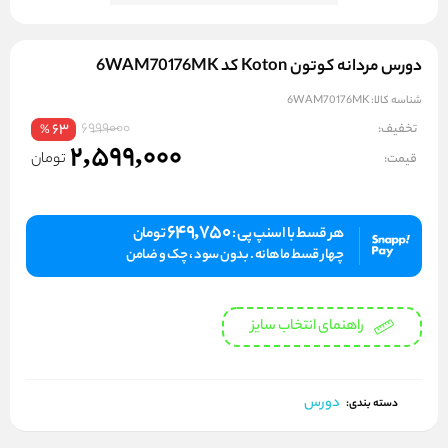
دورس مردانه کوتون Koton کد 6WAM70176MK
شناسه کالا:
6WAM70176MK
6999000
تخفیف:
63
%
2,599,000
تومان
قیمت:
649,750
هر قسط با اسنپ پی :
تومان
چهار قسط ماهانه . بدون سود ، چک و ضامن
راهنمای انتخاب سایز
دورس
دسته بندی: