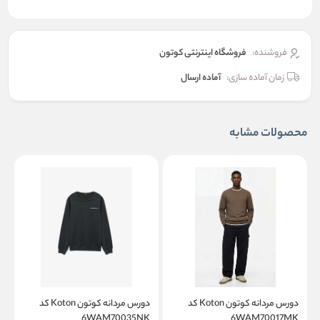
فروشنده:
فروشگاه اینترنتی کوتون
زمان آماده سازی:
آماده ارسال
محصولات مشابه
دورس مردانه کوتون Koton کد
دورس مردانه کوتون Koton کد
T
6WAM70035NK
6WAM70017MK