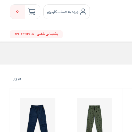
0
ورود به حساب کاربری
پشتیبانی تلفنی
22912615-021
49
کالا