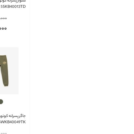
5SKB40013TD
,000
000
6WKB40049TK