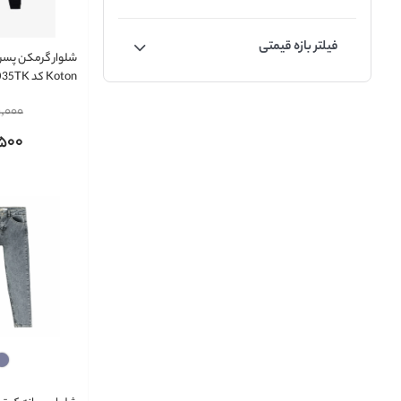
فیلتر بازه قیمتی
شلوار گرمکن پسر
Koton کد 6SKB40035TK
,000
,500