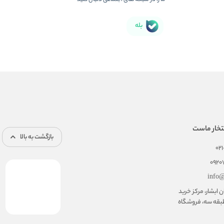
بله
تخار ماست
بازگشت به بالا
02
092
info@
ابشار، مرکز خرید
بقه سه، فروشگاه