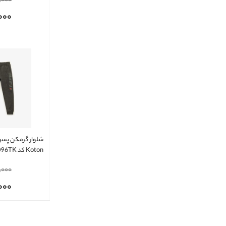
,000
000
شلوار گرمکن پسر
Koton کد 6WKB40096TK
,000
000