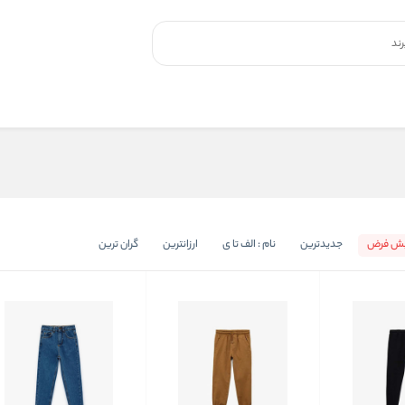
یش فرض
جدیدترین
نام : الف تا ی
ارزانترین
گران ترین