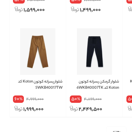
52
50
5
3,299,000
2,999,000
%
%
1,599,000
1,499,000
Koton
شلوار گرمکن پسرانه کوتون
شلوار پسرانه کوتون Koton کد
Koton کد 6WKB40007TK
5WKB40017TW
60
50
5
4,999,000
4,899,000
%
%
1,999,000
2,449,500
بعدی