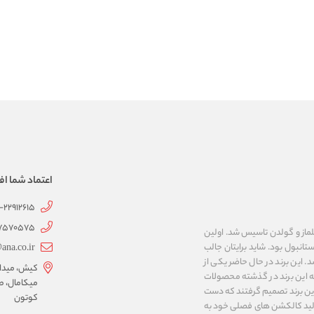
اعتماد شما اف
1-22912615
07570575
 به نام های ییلماز و گولدن تاسیس شد. اولین
انبول بود. شاید برایتان جالب
ana.co.ir
ربع مساحت داشت، شروع شد. این برند در حال حاضر یکی از
کیش، میدان 
ه این برند در گذشته محصولات
میکامال، ط
 این برند تصمیم گرفتند که دست
کوتون
ر تولید کالکشن های فصلی خود به