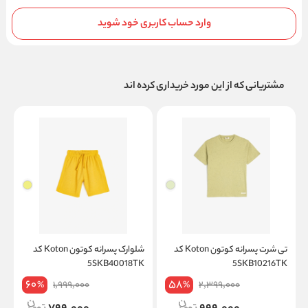
وارد حساب کاربری خود شوید
مشتریانی که از این مورد خریداری کرده اند
تی شرت پسرانه کوتون Koton کد
شلوارک پسرانه کوتون Koton کد
5SKB10216TK
5SKB40018TK
on
60
58
1,999,000
2,399,000
%
%