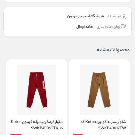
فروشنده:
فروشگاه اینترنتی کوتون
زمان آماده سازی:
آماده ارسال
محصولات مشابه
شلوار پسرانه کوتون Koton کد
شلوار گرمکن پسرانه کوتون Koton
5WKB40017TW
کد 5WKB40092TK
کد