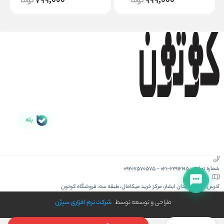
799,000
999,000
بله
شماره تماس :
021-22912615
-
09207570575
آدرس :
کیش، میدان ابشار، مرکز خرید میکامال، طبقه سه، فروشگاه کوتون
طراحی و توسعه توسط
شرکت نرم افزاری سیژن