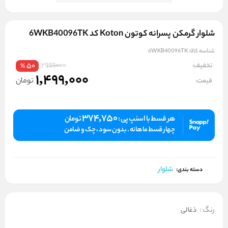
شلوار گرمکن پسرانه کوتون Koton کد 6WKB40096TK
شناسه کالا:
6WKB40096TK
2999000
تخفیف:
50
%
1,499,000
تومان
قیمت:
374,750
هر قسط با اسنپ پی :
تومان
چهار قسط ماهانه . بدون سود ، چک و ضامن
شلوار
دسته بندی:
رنگ
:
ذغالی