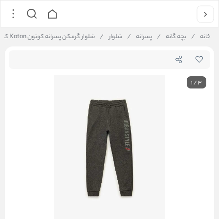
خانه
/
بچه گانه
/
پسرانه
/
شلوار
/
شلوار گرمکن پسرانه کوتون Koton کد 6WKB40096TK
1
/
3