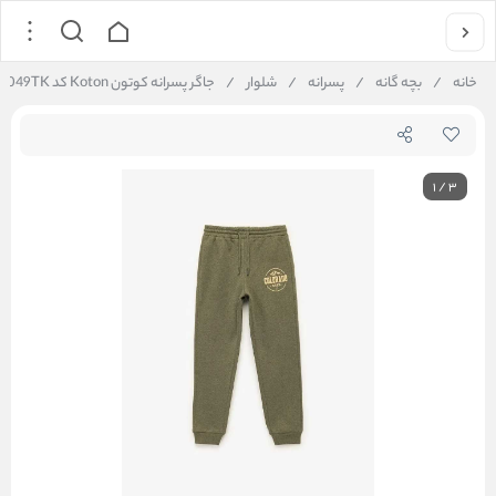
خانه
/
بچه گانه
/
پسرانه
/
شلوار
/
جاگر پسرانه کوتون Koton کد 6WKB40049TK
1
/
3