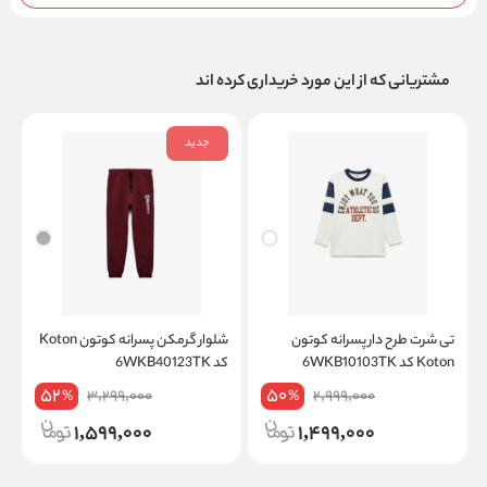
مشتریانی که از این مورد خریداری کرده اند
جدید
تی شرت طرح دار پسرانه کوتون
شلوار گرمکن پسرانه کوتون Koton
Koton کد 6WKB10103TK
کد 6WKB40123TK
on
52
50
3,299,000
2,999,000
%
%
1,599,000
1,499,000