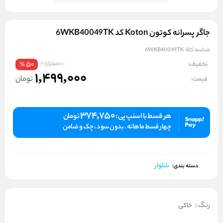
جاگر پسرانه کوتون Koton کد 6WKB40049TK
شناسه کالا:
6WKB40049TK
2999000
تخفیف:
50
%
1,499,000
تومان
قیمت:
374,750
هر قسط با اسنپ پی :
تومان
چهار قسط ماهانه . بدون سود ، چک و ضامن
شلوار
دسته بندی:
رنگ
:
خاکی