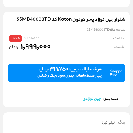
شلوار جین نوزاد پسر کوتون Koton کد 5SMB40003TD
شناسه کالا:
5SMB40003TD
5499000
تخفیف:
64
%
1,999,000
تومان
قیمت:
499,750
هر قسط با اسنپ پی :
تومان
چهار قسط ماهانه . بدون سود ، چک و ضامن
جین نوزادی
دسته بندی:
رنگ
:
نیلی تیره