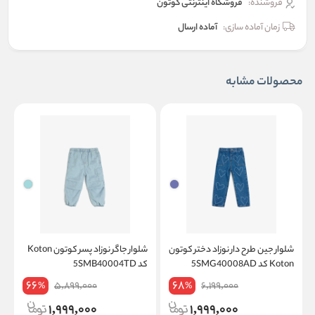
فروشنده:
فروشگاه اینترنتی کوتون
زمان آماده سازی:
آماده ارسال
محصولات مشابه
شلوار جین طرح دار نوزاد دختر کوتون
شلوار جاگر نوزاد پسر کوتون Koton
Koton کد 5SMG40008AD
کد 5SMB40004TD
66
68
5,899,000
6,199,000
%
%
1,999,000
1,999,000