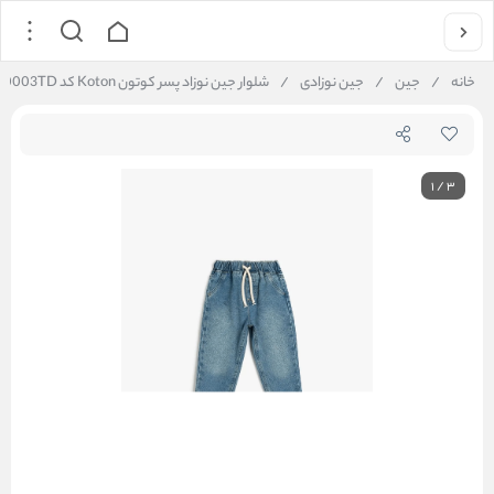
خانه
/
جین
/
جین نوزادی
/
شلوار جین نوزاد پسر کوتون Koton کد 5SMB40003TD
1
/
3