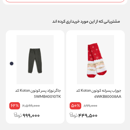
مشتریانی که از این مورد خریداری کرده اند
جوراب پسرانه کوتون Koton کد
جاگر نوزاد پسر کوتون Koton کد
ت
6WKB80008AA
5WMB40010TK
on
62
50
2,599,000
899,000
%
%
999,000
449,500