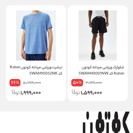
شلوارک ورزشی مردانه کوتون
تیشرت ورزشی مردانه کوتون Koton
Koton کد 5WAM40001NW
کد 5WAM10052NK
1
66
50
5,799,000
3,199,000
%
%
1,999,000
1,599,000