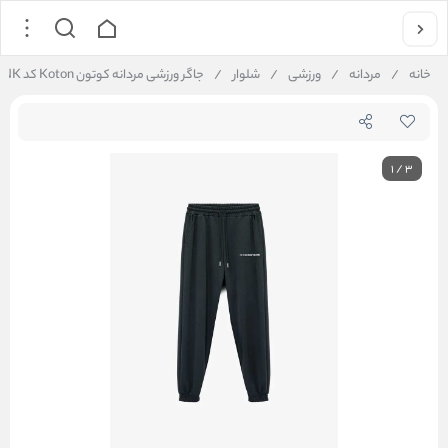
خانه
/
مردانه
/
ورزشی
/
شلوار
/
جاگر ورزشی مردانه کوتون Koton کد 6WAM40103NK
1
/
3