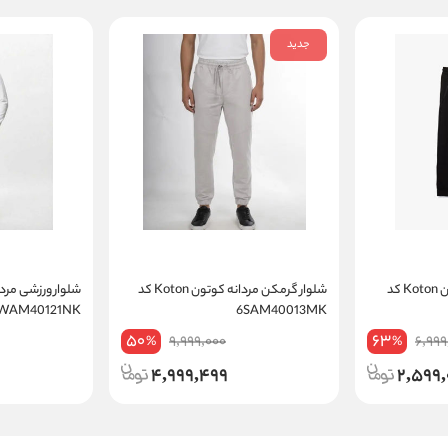
جدید
شلوار ورزشی مردانه کوتون Koton کد
شلوار گرمکن مردانه کوتون Koton کد
6WAM40121NK
6SAM40013MK
50
63
9,999,000
6,999
%
%
4,999,499
2,599,