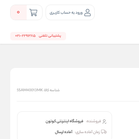
0
ورود به حساب کاربری
پشتیبانی تلفنی
22912615-021
شناسه کالا:
5SAM40013MK
فروشنده:
فروشگاه اینترنتی کوتون
زمان آماده سازی:
آماده ارسال