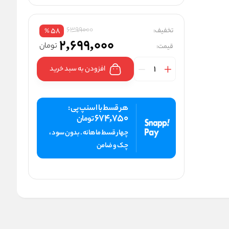
6399000
تخفیف:
58
%
2,699,000
تومان
قیمت:
افزودن به سبد خرید
هر قسط با اسنپ پی :
674,750
تومان
چهار قسط ماهانه . بدون سود ،
چک و ضامن