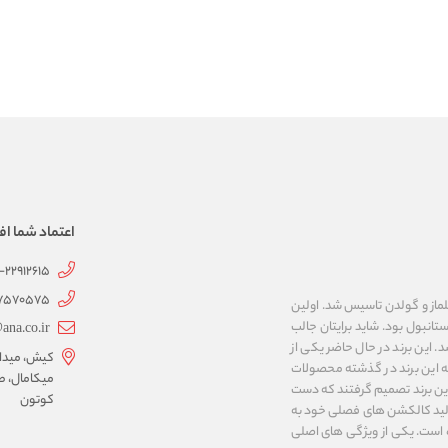
اعتماد شما اف
1-22912615
07570575
 به نام های ییلماز و گولدن تاسیس شد. اولین
انبول بود. شاید برایتان جالب
ana.co.ir
ربع مساحت داشت، شروع شد. این برند در حال حاضر یکی از
کیش، میدان 
ه این برند در گذشته محصولات
میکامال، ط
 این برند تصمیم گرفتند که دست
کوتون
ر تولید کالکشن های فصلی خود به
 به ایران و ۳۴ کشور دیگر تبدیل شده‌ است. یکی از ویژگی های اصلی