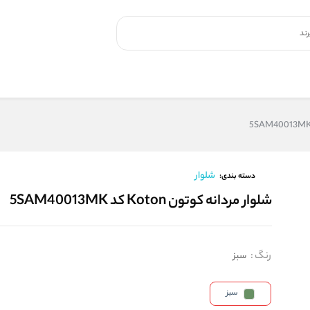
شلوار
دسته بندی:
شلوار مردانه کوتون Koton کد 5SAM40013MK
رنگ
:
سبز
سبز