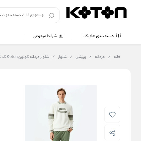
دسته بندی های کالا
شرایط مرجوعی
خانه
/
مردانه
/
ورزشی
/
شلوار
/
شلوار مردانه کوتون Koton کد 5SAM40013MK