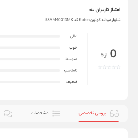
امتیاز کاربران به:
شلوار مردانه کوتون Koton کد 5SAM40013MK
عالی
خوب
0
از 5
متوسط
نامناسب
ضعیف
بررسی تخصصی
مشخصات
ن