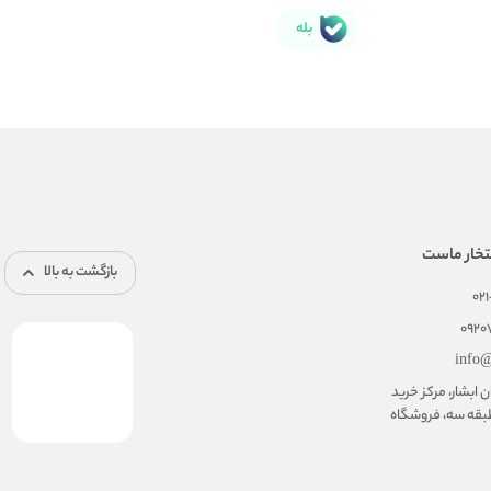
بله
تخار ماست
بازگشت به بالا
02
092
info@
ابشار، مرکز خرید
بقه سه، فروشگاه