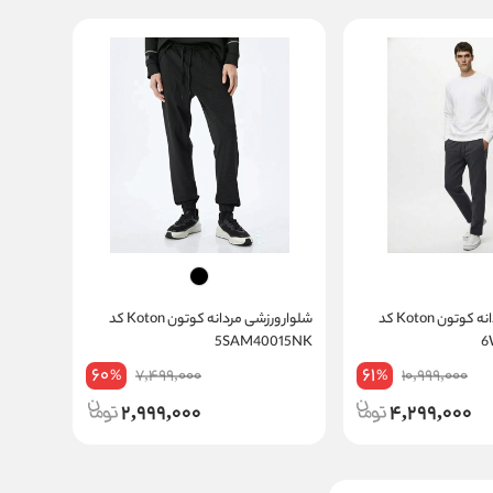
شلوار ورزشی مردانه کوتون Koton کد
شلوار ورزشی مردانه کوتون Koton کد
5SAM40015NK
60
61
7,499,000
10,999,000
%
%
2,999,000
4,299,000