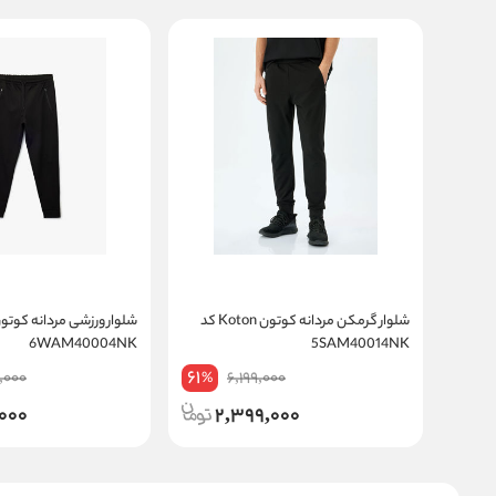
شلوار گرمکن مردانه کوتون Koton کد
6WAM40004NK
5SAM40014NK
61
,000
6,199,000
%
000
2,399,000