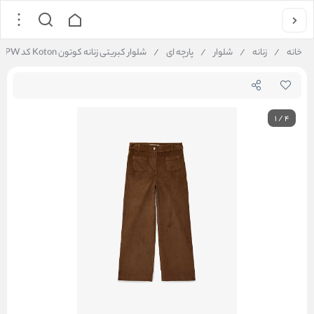
خانه
/
زنانه
/
شلوار
/
پارچه ای
/
شلوار کبریتی زنانه کوتون Koton کد 6WAK40242PW
1
/
4