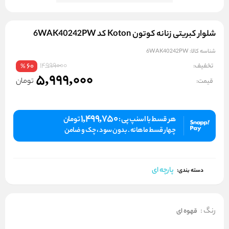
شلوار کبریتی زنانه کوتون Koton کد 6WAK40242PW
شناسه کالا:
6WAK40242PW
14999000
تخفیف:
60
%
5,999,000
تومان
قیمت:
1,499,750
هر قسط با اسنپ پی :
تومان
چهار قسط ماهانه . بدون سود ، چک و ضامن
پارچه ای
دسته بندی:
رنگ
:
قهوه ای