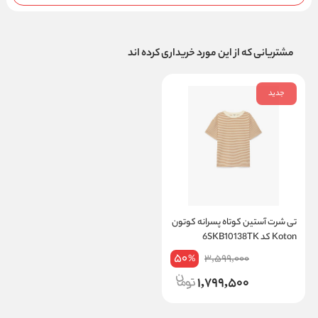
مشتریانی که از این مورد خریداری کرده اند
جدید
تی شرت آستین کوتاه پسرانه کوتون
Koton کد 6SKB10138TK
50
3,599,000
%
1,799,500