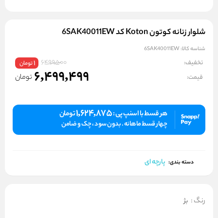
شلوار زنانه کوتون Koton کد 6SAK40011EW
شناسه کالا:
6SAK40011EW
6499500
تخفیف:
1
تومان
6,499,499
تومان
قیمت:
1,624,875
هر قسط با اسنپ پی :
تومان
چهار قسط ماهانه . بدون سود ، چک و ضامن
پارچه ای
دسته بندی:
رنگ
:
بژ