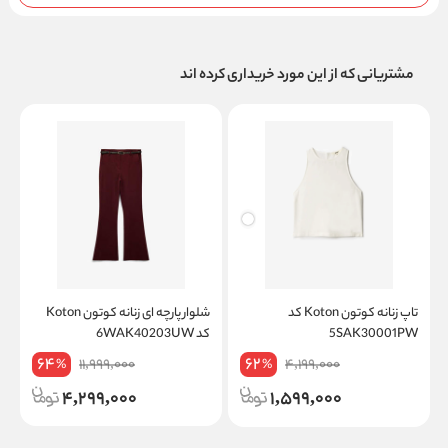
مشتریانی که از این مورد خریداری کرده اند
تاپ زنانه کوتون Koton کد
شلوار پارچه ای زنانه کوتون Koton
ت
5SAK30001PW
کد 6WAK40203UW
on
64
62
11,999,000
4,199,000
%
%
4,299,000
1,599,000