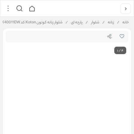
خانه
/
زنانه
/
شلوار
/
پارچه ای
/
شلوار زنانه کوتون Koton کد 6SAK40011EW
1
/
4