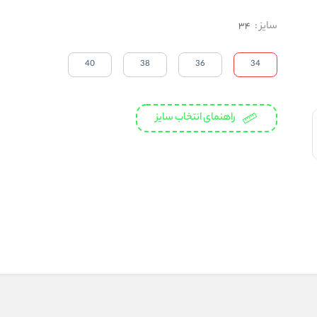
سایز
:
34
40
38
36
34
راهنمای انتخاب سایز