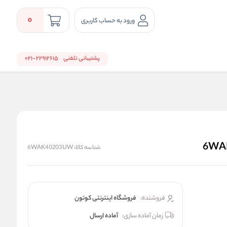
0
ورود به حساب کاربری
پشتیبانی تلفنی
22912615-021
شناسه کالا:
6WAK40203UW
فروشنده:
فروشگاه اینترنتی کوتون
زمان آماده سازی:
آماده ارسال