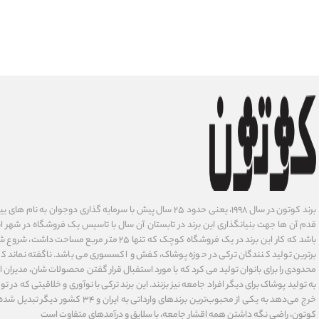
برند کوتون در سال ۱۹۹۸، یعنی حدود ۲۵ سال پیش با سرمایه گذاری دوجوان
قدم آن ها جهت بنیانگذاری این برند در تابستان آن سال با تاسیس یک فروشگاه در شهر است
باشد که کار این برند در یک فروشگاه کوچک که تنها ۲۵ متر م
برترین تولید کنندگان ترکی در حوزه پوشاک، کفش و اکسسوری می باشد. ناگفته نماند ک
محدودی را برای بانوان تولید می کرد که با مورد استفبال قرار گفتن محصولات شان، مدیران
به تولید پوشاک برای دیگر افراد جامعه نیز بزنند. این برند ترکی با نوآوری ‌و خلاقیتی که د
خرج می‌دهد به یکی از محبوب‌ترین برندهای وارداتی
کوتون، راضی نگه داشتن همه اقشار جامعه، با سلایق و درآمدهای متفاوت است