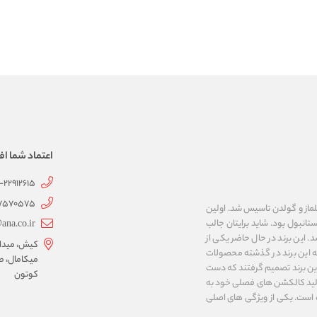
اعتماد شما اف
1-22912615
07570575
 به نام های ییلماز و گولدن تاسیس شد. اولین
انبول بود. شاید برایتان جالب
ana.co.ir
ربع مساحت داشت، شروع شد. این برند در حال حاضر یکی از
کیش، میدان 
ه این برند در گذشته محصولات
میکامال، ط
 این برند تصمیم گرفتند که دست
کوتون
ر تولید کالکشن های فصلی خود به
 به ایران و ۳۴ کشور دیگر تبدیل شده‌ است. یکی از ویژگی های اصلی