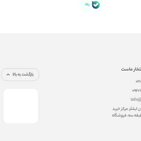
بله
تخار ماست
بازگشت به بالا
02
092
info@
ابشار، مرکز خرید
بقه سه، فروشگاه