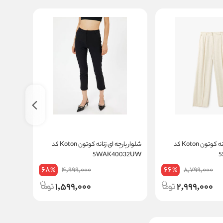
جدید
شلوار پارچه ای زنانه کوتون Koton کد
شلوار پارچه ای زنانه کوتون Koton کد
0039IW
5WAK40032UW
68
66
4,999,000
8,799,000
%
%
1,599,000
2,999,000