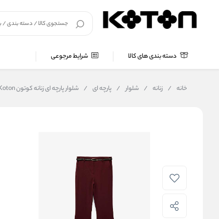
دسته بندی های کالا
شرایط مرجوعی
خانه
/
زنانه
/
شلوار
/
پارچه ای
/
شلوار پارچه ای زنانه کوتون Koton کد 6WAK40203UW