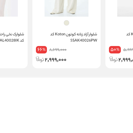
تیشرت زنانه کوتون Koton کد
شلوار آزاد زنانه کوتون Koton کد
5SAK40026PW
کد 5SAL40028IK
66
50
8,699,000
5,99
%
%
2,999,000
2,999