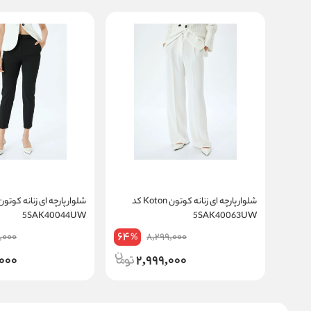
شلوار پارچه ای زنانه کوتون Koton کد
5SAK40044UW
5SAK40063UW
64
,000
8,299,000
%
000
2,999,000