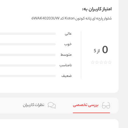
امتیاز کاربران به:
شلوار پارچه ای زنانه کوتون Koton کد 6WAK40203UW
عالی
خوب
0
از 5
متوسط
نامناسب
ضعیف
بررسی تخصصی
نظرات کاربران