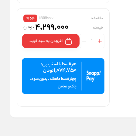
11999000
تخفیف:
64
%
4,299,000
تومان
قیمت:
افزودن به سبد خرید
هر قسط با اسنپ پی :
1,074,750
تومان
چهار قسط ماهانه . بدون سود ،
چک و ضامن