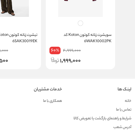
سویشرت زنانه کوتون Koton کد
6SAK30019EK
6WAK10002PK
60
9,000
4,999,000
%
,500
1,999,000
لینک ها
خدمات مشتریان
خانه
همکاری با ما
تماس با ما
شرایط و راهنمای بازگشت یا تعویض کالا
آدرس شعب