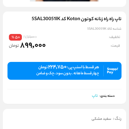
تاپ راه راه زنانه کوتون Koton کد 5SAL30051IK
شناسه کالا:
5SAL30051IK
1799000
تخفیف:
50
%
899,000
تومان
قیمت:
224,750
هر قسط با اسنپ پی :
تومان
چهار قسط ماهانه . بدون سود ، چک و ضامن
تاپ
دسته بندی:
رنگ
:
سفید مشکی