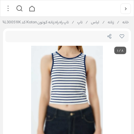
خانه
/
زنانه
/
لباس
/
تاپ
/
تاپ راه راه زنانه کوتون Koton کد 5SAL30051IK
1
/
8