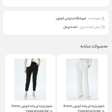
فروشنده:
فروشگاه اینترنتی کوتون
زمان آماده سازی:
آماده ارسال
محصولات مشابه
شلوار پارچه ای زنانه کوتون Koton
شلوار پارچه ای زنانه کوتون Koton
کد 5SAK40063UW
کد 5SAK40044UW
کد