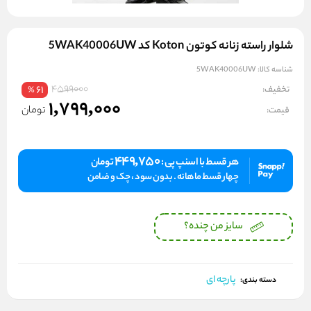
شلوار راسته زنانه کوتون Koton کد 5WAK40006UW
شناسه کالا:
5WAK40006UW
4599000
تخفیف:
61
%
1,799,000
تومان
قیمت:
449,750
هر قسط با اسنپ پی :
تومان
چهار قسط ماهانه . بدون سود ، چک و ضامن
سایز من چنده؟
پارچه ای
دسته بندی: