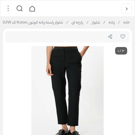
خانه
/
زنانه
/
شلوار
/
پارچه ای
/
شلوار راسته زنانه کوتون Koton کد 5WAK40006UW
1
/
3