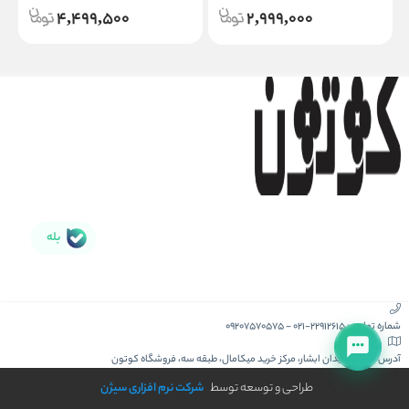
4,499,500
2,999,000
بله
شماره تماس :
021-22912615
-
09207570575
آدرس :
کیش، میدان ابشار، مرکز خرید میکامال، طبقه سه، فروشگاه کوتون
طراحی و توسعه توسط
شرکت نرم افزاری سیژن