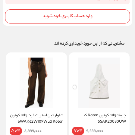
وارد حساب کاربری خود شوید
مشتریانی که از این مورد خریداری کرده اند
جلیقه زنانه کوتون Koton کد
شلوار جین استریت فیت زنانه کوتون
5SAK20080UW
Koton کد 6WAK62W109W
W
50
70
8,999,000
9,999,000
%
%