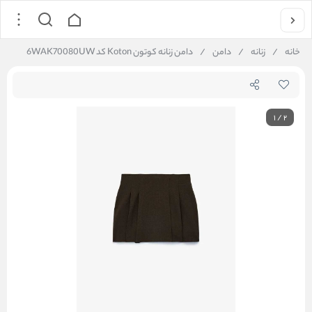
خانه
/
زنانه
/
دامن
/
دامن زنانه کوتون Koton کد 6WAK70080UW
1
/
2