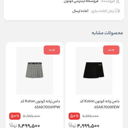
فروشنده:
فروشگاه اینترنتی کوتون
زمان آماده سازی:
آماده ارسال
محصولات مشابه
جدید
جدید
دامن زنانه کوتون Koton کد
دامن زنانه کوتون Koton کد
W
6SAK70069PW
6SAK70089EW
50
50
12,999,000
9,999,000
%
%
6,499,500
4,999,500