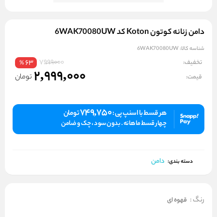
دامن زنانه کوتون Koton کد 6WAK70080UW
شناسه کالا:
6WAK70080UW
7999000
تخفیف:
63
%
2,999,000
تومان
قیمت:
749,750
هر قسط با اسنپ پی :
تومان
چهار قسط ماهانه . بدون سود ، چک و ضامن
دامن
دسته بندی:
رنگ
:
قهوه ای