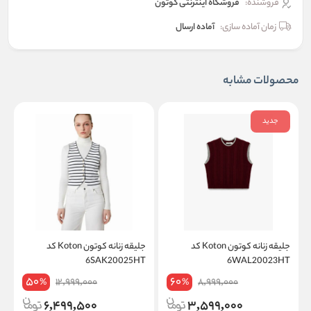
فروشنده:
فروشگاه اینترنتی کوتون
زمان آماده سازی:
آماده ارسال
محصولات مشابه
جدید
جلیقه زنانه کوتون Koton کد
جلیقه زنانه کوتون Koton کد
K
6SAK20025HT
6WAL20023HT
50
60
12,999,000
8,999,000
%
%
6,499,500
3,599,000