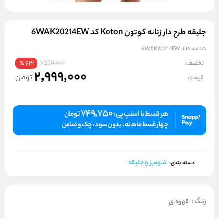
جلیقه طرح دار زنانه کوتون Koton کد 6WAK20214EW
شناسه کالا:
6WAK20214EW
7999000
تخفیف:
63
%
2,999,000
تومان
قیمت:
749,750
هر قسط با اسنپ پی :
تومان
چهار قسط ماهانه . بدون سود ، چک و ضامن
شومیز و جلیقه
دسته بندی:
رنگ
:
قهوه ای