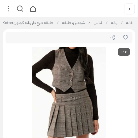
خانه
/
زنانه
/
لباس
/
شومیز و جلیقه
/
جلیقه طرح دار زنانه کوتون Koton کد 6WAK20214EW
1
/
4