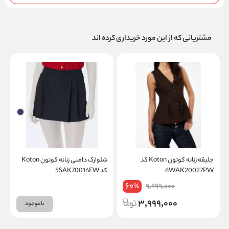
مشتریانی که از این مورد خریداری کرده اند
جلیقه زنانه کوتون Koton کد
شلوارک دامنی زنانه کوتون Koton
6WAK20027PW
کد 5SAK70016EW
W
60
9,999,000
%
3,999,000
ناموجود