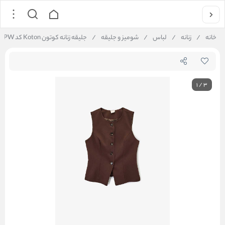
خانه
/
زنانه
/
لباس
/
شومیز و جلیقه
/
جلیقه زنانه کوتون Koton کد 6WAK20028PW
1
/
3