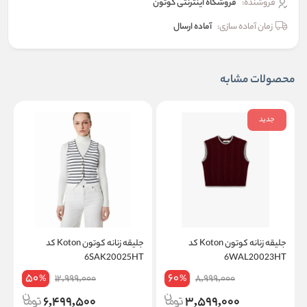
فروشنده:
فروشگاه اینترنتی کوتون
زمان آماده سازی:
آماده ارسال
محصولات مشابه
جدید
جلیقه زنانه کوتون Koton کد
جلیقه زنانه کوتون Koton کد
K
6SAK20025HT
6WAL20023HT
50
60
12,999,000
8,999,000
%
%
6,499,500
3,599,000