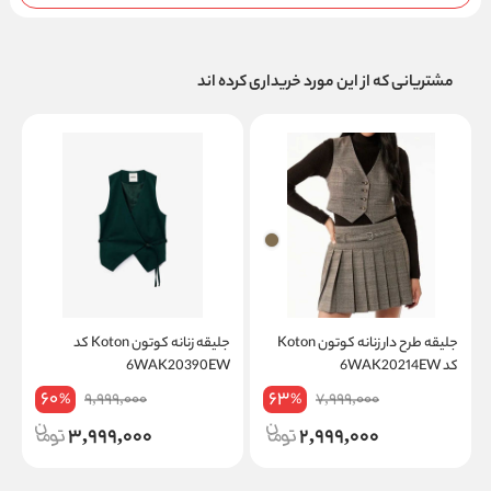
مشتریانی که از این مورد خریداری کرده اند
جلیقه طرح دار زنانه کوتون Koton
جلیقه زنانه کوتون Koton کد
کد 6WAK20214EW
6WAK20390EW
W
60
63
9,999,000
7,999,000
%
%
3,999,000
2,999,000