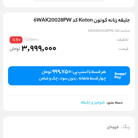
جلیقه زنانه کوتون Koton کد 6WAK20028PW
شناسه کالا:
6WAK20028PW
9999000
تخفیف:
60
%
3,999,000
تومان
قیمت:
999,750
هر قسط با اسنپ پی :
تومان
چهار قسط ماهانه . بدون سود ، چک و ضامن
شومیز و جلیقه
دسته بندی:
رنگ
:
قهوه‌ای