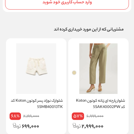
وارد حساب کاربری خود شوید
مشتریانی که از این مورد خریداری کرده اند
شلوار پارچه ای زنانه کوتون Koton
شلوارک نوزاد پسر کوتون Koton کد
ت
کد 5SAK40002PW
5SMB40013TK
on
68
57
2,199,000
6,999,000
%
%
699,000
2,999,000