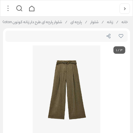
خانه
/
زنانه
/
شلوار
/
پارچه ای
/
شلوار پارچه ای طرح دار زنانه کوتون Koton کد 6WAK40058EW
1
/
3