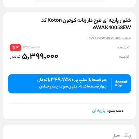
شلوار پارچه ای طرح دار زنانه کوتون Koton کد
6WAK40058EW
شناسه کالا:
6WAK40058EW
13999000
تخفیف:
61
%
5,399,000
تومان
قیمت:
1,349,750
هر قسط با اسنپ پی :
تومان
چهار قسط ماهانه . بدون سود ، چک و ضامن
پارچه ای
دسته بندی:
رنگ
:
سبز