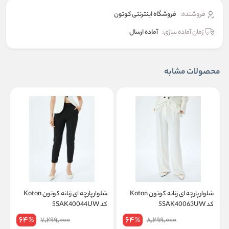
فروشنده:
فروشگاه اینترنتی کوتون
زمان آماده سازی:
آماده ارسال
محصولات مشابه
شلوار پارچه ای زنانه کوتون Koton
شلوار پارچه ای زنانه کوتون Koton
کد 5SAK40063UW
کد 5SAK40044UW
کد
64
64
7,299,000
8,299,000
%
%