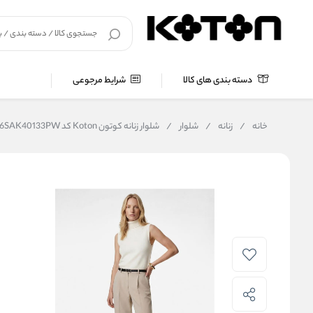
دسته بندی های کالا
شرایط مرجوعی
خانه
/
زنانه
/
شلوار
/
شلوار زنانه کوتون Koton کد 6SAK40133PW