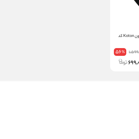
جوراب ساق بلند زنانه کوتون Koton کد
56
1,599
%
699,