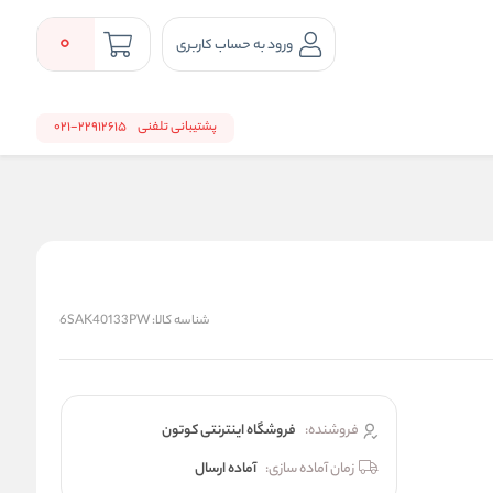
0
ورود به حساب کاربری
پشتیبانی تلفنی
22912615-021
شناسه کالا:
6SAK40133PW
فروشنده:
فروشگاه اینترنتی کوتون
زمان آماده سازی:
آماده ارسال