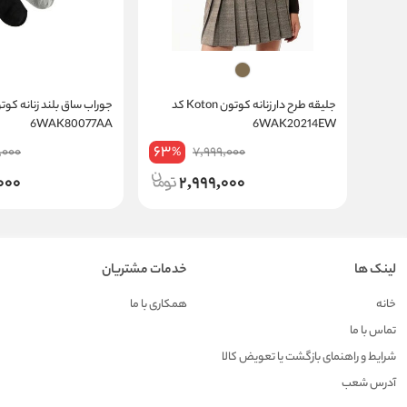
جلیقه طرح دار زنانه کوتون Koton کد
6WAK80077AA
6WAK20214EW
63
,000
7,999,000
%
000
2,999,000
لینک ها
خدمات مشتریان
خانه
همکاری با ما
تماس با ما
شرایط و راهنمای بازگشت یا تعویض کالا
آدرس شعب