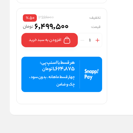
12999000
تخفیف:
50
%
6,499,500
تومان
قیمت:
افزودن به سبد خرید
هر قسط با اسنپ پی :
1,624,875
تومان
چهار قسط ماهانه . بدون سود ،
چک و ضامن