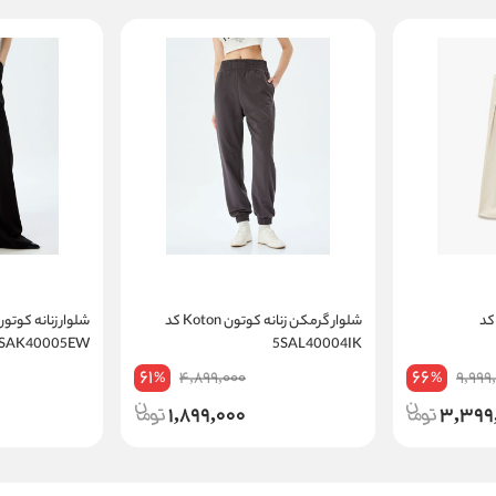
ار زنانه کوتون Koton کد
شلوار گرمکن زنانه کوتون Koton کد
5SAK40005EW
5SAL40004IK
61
66
4,899,000
9,999
%
%
1,899,000
3,399