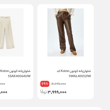
شلوار زنانه کوتون Koton کد
شلو
5SAK40064UW
5WAL40052IW
69
,000
12,699,000
%
,000
3,999,000