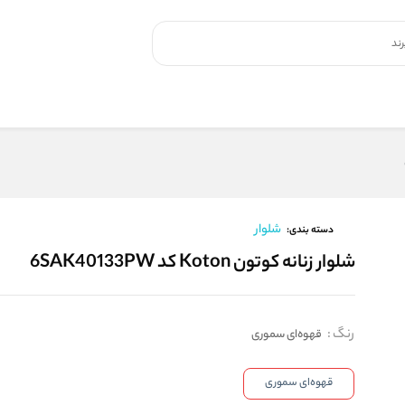
شلوار
دسته بندی:
شلوار زنانه کوتون Koton کد 6SAK40133PW
رنگ
:
قهوه‌ای سموری
قهوه‌ای سموری