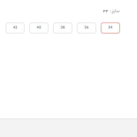
سایز
:
34
42
40
38
36
34