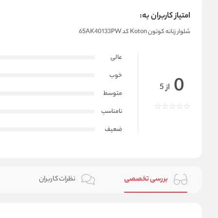
امتیاز کاربران به:
شلوار زنانه کوتون Koton کد 6SAK40133PW
عالی
خوب
0
از 5
متوسط
نامناسب
ضعیف
بررسی تخصصی
نظرات کاربران