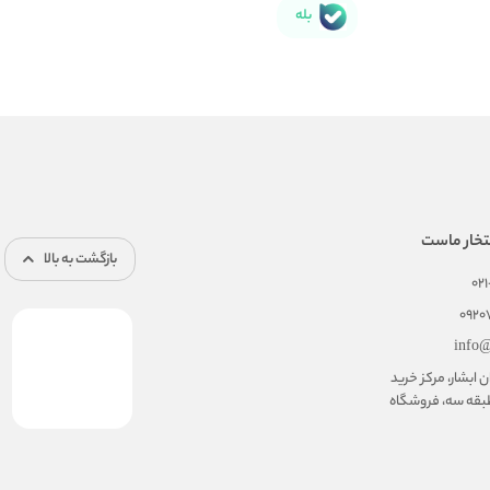
بله
تخار ماست
بازگشت به بالا
02
092
info@
ابشار، مرکز خرید
بقه سه، فروشگاه