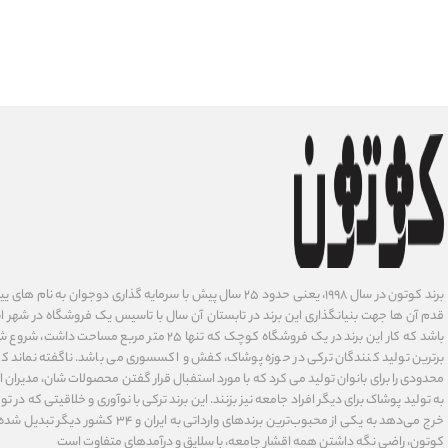
برند کوتون در سال ۱۹۹۸، یعنی حدود ۲۵ سال پیش با سرمایه گذاری دوجوان
قدم آن ها جهت بنیانگذاری این برند در تابستان آن سال با تاسیس یک فروشگاه در شهر است
باشد که کار این برند در یک فروشگاه کوچک که تنها ۲۵ متر م
برترین تولید کنندگان ترکی در حوزه پوشاک، کفش و اکسسوری می باشد. ناگفته نماند ک
محدودی را برای بانوان تولید می کرد که با مورد استفبال قرار گفتن محصولات شان، مدیران
به تولید پوشاک برای دیگر افراد جامعه نیز بزنند. این برند ترکی با نوآوری ‌و خلاقیتی که د
خرج می‌دهد به یکی از محبوب‌ترین برندهای وارداتی
کوتون، راضی نگه داشتن همه اقشار جامعه، با سلایق و درآمدهای متفاوت است