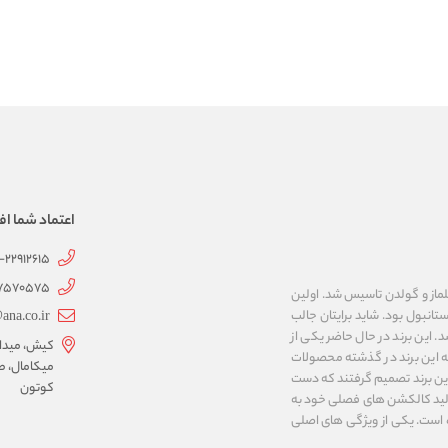
اعتماد شما اف
1-22912615
07570575
 به نام های ییلماز و گولدن تاسیس شد. اولین
انبول بود. شاید برایتان جالب
ana.co.ir
ربع مساحت داشت، شروع شد. این برند در حال حاضر یکی از
کیش، میدان 
ه این برند در گذشته محصولات
میکامال، ط
 این برند تصمیم گرفتند که دست
کوتون
ر تولید کالکشن های فصلی خود به
 به ایران و ۳۴ کشور دیگر تبدیل شده‌ است. یکی از ویژگی های اصلی