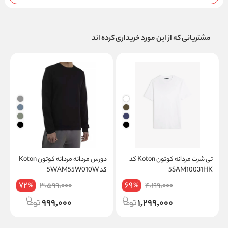
مشتریانی که از این مورد خریداری کرده اند
تی شرت مردانه کوتون Koton کد
دورس مردانه مردانه کوتون Koton
5SAM10031HK
کد 5WAM55W010W
W
72
69
3,599,000
4,199,000
%
%
999,000
1,299,000