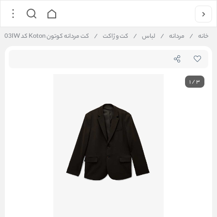
خانه
/
مردانه
/
لباس
/
کت و ژاکت
/
کت مردانه کوتون Koton کد 6WAM50003IW
1
/
3