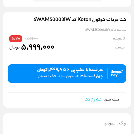
کت مردانه کوتون Koton کد 6WAM50003IW
شناسه کالا:
6WAM50003IW
19999000
تخفیف:
70
%
5,999,000
تومان
قیمت:
1,499,750
هر قسط با اسنپ پی :
تومان
چهار قسط ماهانه . بدون سود ، چک و ضامن
کت و ژاکت
دسته بندی:
رنگ
:
قهوه‌ای