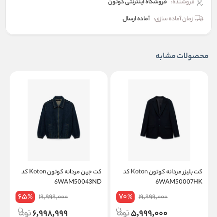
فروشنده:
فروشگاه اینترنتی کوتون
زمان آماده سازی:
آماده ارسال
محصولات مشابه
کت بلیزر مردانه کوتون Koton کد
کت جین مردانه کوتون Koton کد
W
6WAM50043ND
6WAM50007HK
65
70
19,999,000
19,999,000
%
%
6,998,999
5,999,000