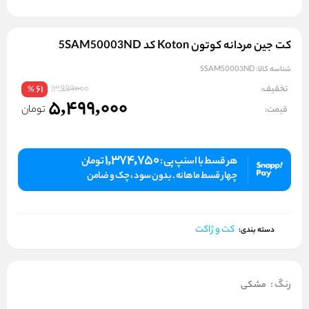
کت جین مردانه کوتون Koton کد 5SAM50003ND
شناسه کالا:
5SAM50003ND
13999000
تخفیف:
61
%
5,499,000
تومان
قیمت:
1,374,750
هر قسط با اسنپ پی :
تومان
چهار قسط ماهانه . بدون سود ، چک و ضامن
کت و ژاکت
دسته بندی:
رنگ
:
مشکی