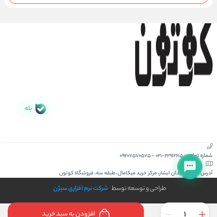
بله
شماره تماس :
021-22912615
-
09207570575
آدرس :
کیش، میدان ابشار، مرکز خرید میکامال، طبقه سه، فروشگاه کوتون
طراحی و توسعه توسط
شرکت نرم افزاری سیژن
افزودن به سبد خرید