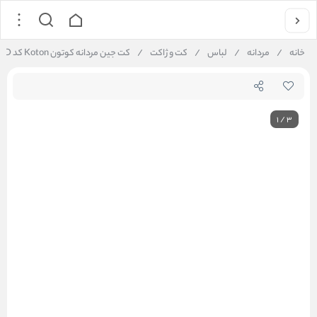
خانه
/
مردانه
/
لباس
/
کت و ژاکت
/
کت جین مردانه کوتون Koton کد 5SAM50003ND
1
/
3