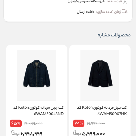
فروشنده:
فروشگاه اینترنتی کوتون
زمان آماده سازی:
آماده ارسال
محصولات مشابه
کت بلیزر مردانه کوتون Koton کد
کت جین مردانه کوتون Koton کد
W
6WAM50043ND
6WAM50007HK
65
70
19,999,000
19,999,000
%
%
6,998,999
5,999,000