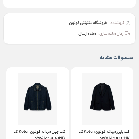
فروشنده:
فروشگاه اینترنتی کوتون
زمان آماده سازی:
آماده ارسال
محصولات مشابه
کت بلیزر مردانه کوتون Koton کد
کت جین مردانه کوتون Koton کد
W
6WAM50043ND
6WAM50007HK