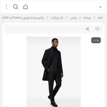
خانه
/
مردانه
/
لباس
/
کت و ژاکت
/
پالتو مردانه کوتون Koton کد 6WAM00026HW
1
/
5