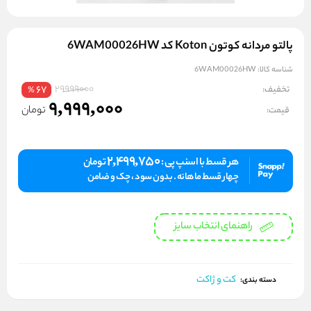
پالتو مردانه کوتون Koton کد 6WAM00026HW
شناسه کالا:
6WAM00026HW
29999000
تخفیف:
67
%
9,999,000
تومان
قیمت:
2,499,750
هر قسط با اسنپ پی :
تومان
چهار قسط ماهانه . بدون سود ، چک و ضامن
راهنمای انتخاب سایز
کت و ژاکت
دسته بندی: