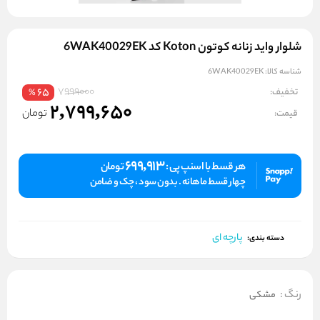
شلوار واید زنانه کوتون Koton کد 6WAK40029EK
شناسه کالا:
6WAK40029EK
7999000
تخفیف:
65
%
2,799,650
تومان
قیمت:
699,913
هر قسط با اسنپ پی :
تومان
چهار قسط ماهانه . بدون سود ، چک و ضامن
پارچه ای
دسته بندی:
رنگ
:
مشکی