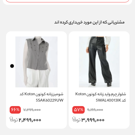
مشتریانی که از این مورد خریداری کرده اند
شلوار چرم واید زنانه کوتون Koton
شومیز زنانه کوتون Koton کد
کد 5WAL40013IK
5SAK60229UW
K
66
57
7,299,000
9,199,000
%
%
2,499,000
3,999,000