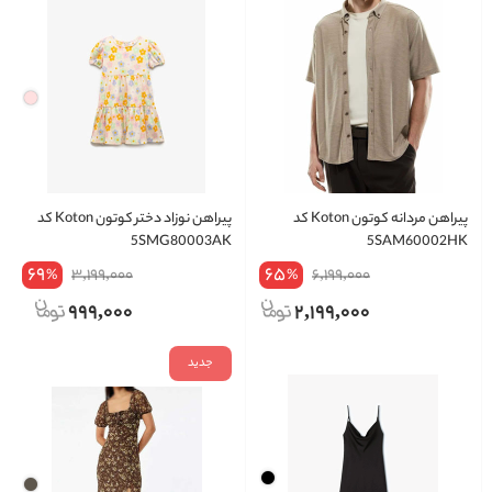
پیراهن مردانه کوتون Koton کد
پیراهن نوزاد دختر کوتون Koton کد
5SMG80003AK
5SAM60002HK
69
65
3,199,000
6,199,000
%
%
999,000
2,199,000
جدید