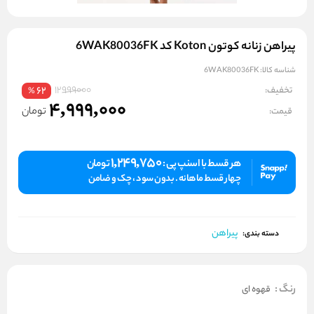
پیراهن زنانه کوتون Koton کد 6WAK80036FK
شناسه کالا:
6WAK80036FK
12999000
تخفیف:
62
%
4,999,000
تومان
قیمت:
1,249,750
هر قسط با اسنپ پی :
تومان
چهار قسط ماهانه . بدون سود ، چک و ضامن
پیراهن
دسته بندی:
رنگ
:
قهوه ای