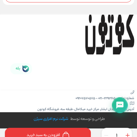
بله
شماره تماس :
021-22912615
-
09207570575
آدرس :
کیش، میدان ابشار، مرکز خرید میکامال، طبقه سه، فروشگاه کوتون
طراحی و توسعه توسط
شرکت نرم افزاری سیژن
افزودن به سبد خرید