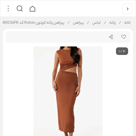
خانه
/
زنانه
/
لباس
/
پیراهن
/
پیراهن زنانه کوتون Koton کد 6WAK80036FK
1
/
3