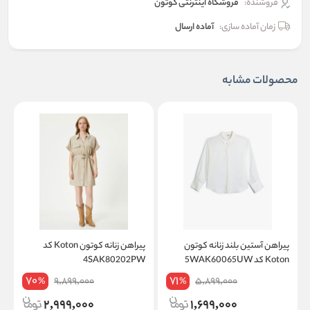
فروشنده:
فروشگاه اینترنتی کوتون
زمان آماده سازی:
آماده ارسال
محصولات مشابه
پیراهن آستین بلند زنانه کوتون
پیراهن زنانه کوتون Koton کد
Koton کد 5WAK60065UW
4SAK80202PW
W
70
71
9,899,000
5,899,000
%
%
2,999,000
1,699,000