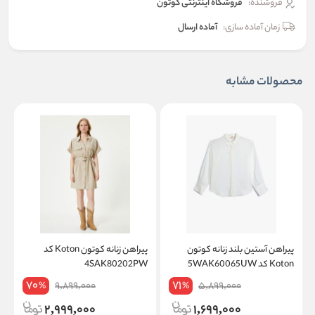
فروشنده:
فروشگاه اینترنتی کوتون
زمان آماده سازی:
آماده ارسال
محصولات مشابه
پیراهن آستین بلند زنانه کوتون
پیراهن زنانه کوتون Koton کد
Koton کد 5WAK60065UW
4SAK80202PW
W
70
71
9,899,000
5,899,000
%
%
2,999,000
1,699,000