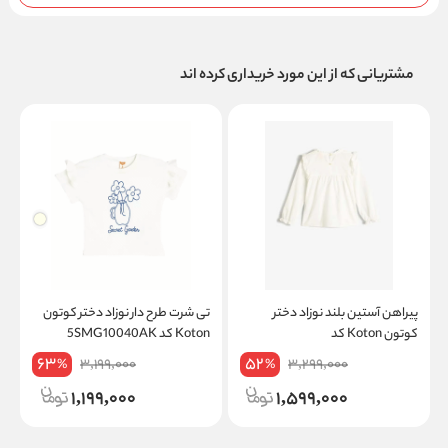
مشتریانی که از این مورد خریداری کرده اند
پیراهن آستین بلند نوزاد دختر
تی شرت طرح دار نوزاد دختر کوتون
کوتون Koton کد
Koton کد 5SMG10040AK
K
5WMG60003AW
63
52
3,199,000
3,299,000
%
%
1,199,000
1,599,000