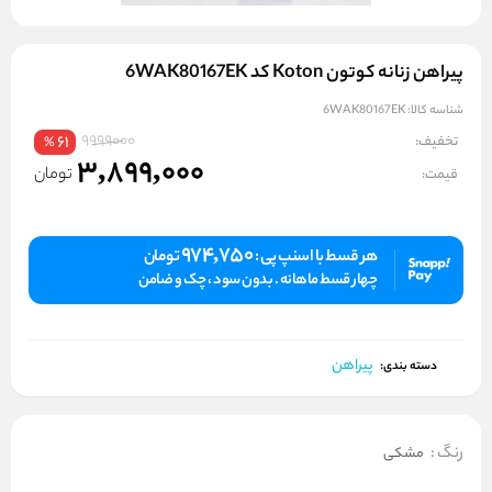
پیراهن زنانه کوتون Koton کد 6WAK80167EK
شناسه کالا:
6WAK80167EK
9999000
تخفیف:
61
%
3,899,000
تومان
قیمت:
974,750
هر قسط با اسنپ پی :
تومان
چهار قسط ماهانه . بدون سود ، چک و ضامن
پیراهن
دسته بندی:
رنگ
:
مشکی