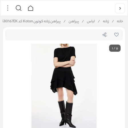
خانه
/
زنانه
/
لباس
/
پیراهن
/
پیراهن زنانه کوتون Koton کد 6WAK80167EK
1
/
5