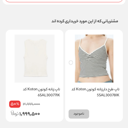
مشتریانی که از این مورد خریداری کرده اند
تاپ طرح دار زنانه کوتون Koton کد
تاپ زنانه کوتون Koton کد
5SAL30078IK
6SAL30077IK
کد
50
3,999,000
%
1,999,500
ناموجود