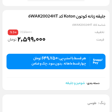
جلیقه زنانه کوتون Koton کد 6WAK20024HT
شناسه کالا:
6WAK20024HT
6499000
تخفیف:
60
%
2,599,000
تومان
قیمت:
649,750
هر قسط با اسنپ پی :
تومان
چهار قسط ماهانه . بدون سود ، چک و ضامن
شومیز و جلیقه
دسته بندی:
رنگ
:
طوسی