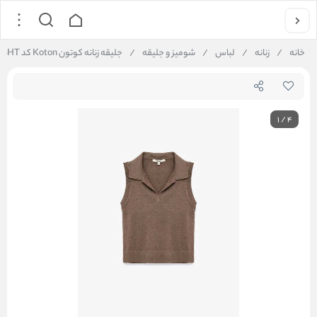
خانه
/
زنانه
/
لباس
/
شومیز و جلیقه
/
جلیقه زنانه کوتون Koton کد 6WAK20024HT
1
/
4