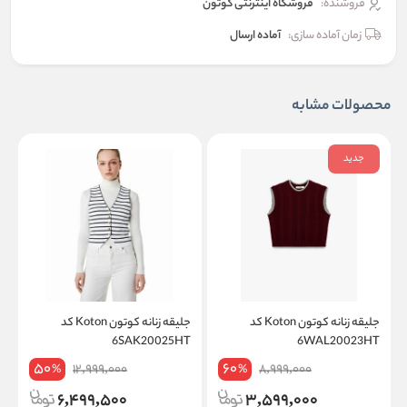
فروشنده:
فروشگاه اینترنتی کوتون
زمان آماده سازی:
آماده ارسال
محصولات مشابه
جدید
جلیقه زنانه کوتون Koton کد
جلیقه زنانه کوتون Koton کد
K
6SAK20025HT
6WAL20023HT
50
60
12,999,000
8,999,000
%
%
6,499,500
3,599,000