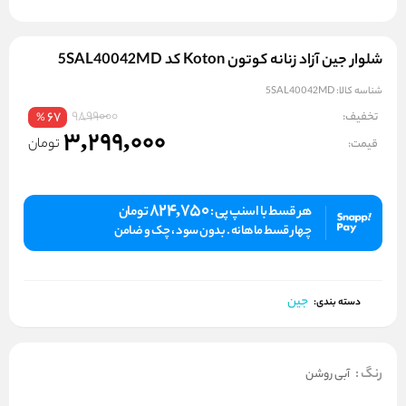
شلوار جین آزاد زنانه کوتون Koton کد 5SAL40042MD
شناسه کالا:
5SAL40042MD
9899000
تخفیف:
67
%
3,299,000
تومان
قیمت:
824,750
هر قسط با اسنپ پی :
تومان
چهار قسط ماهانه . بدون سود ، چک و ضامن
جین
دسته بندی:
رنگ
:
آبی روشن