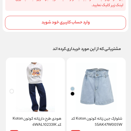
لینک زیر کلیک نمایید.
وارد حساب کاربری خود شوید
مشتریانی که از این مورد خریداری کرده اند
شلوارک جین زنانه کوتون Koton کد
هودی طرح دار زنانه کوتون Koton
5SAK47W005W
کد 6WAL10233IK
کد