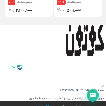
61
66
5,599,000
4,699,000
%
%
2,199,000
1,599,000
بله
شماره تماس :
021-22912615
-
09207570575
آدرس :
کیش، میدان ابشار، مرکز خرید میکامال، طبقه سه، فروشگاه کوتون