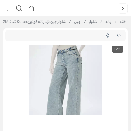
خانه
/
زنانه
/
شلوار
/
جین
/
شلوار جین آزاد زنانه کوتون Koton کد 5SAL40042MD
1
/
3