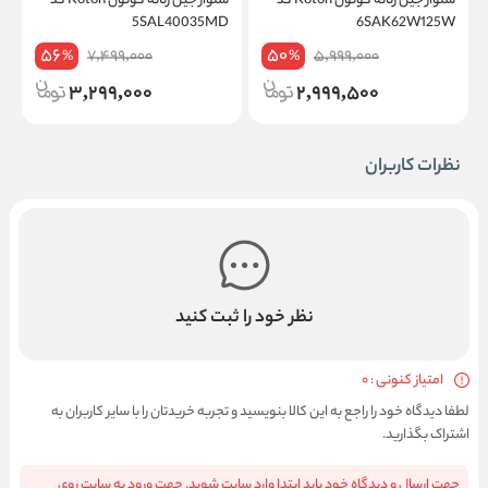
شلوار جین زنانه کوتون Koton کد
شلوار جین زنانه کوتون Koton کد
D
5SAL40035MD
6SAK62W125W
56
50
7,499,000
5,999,000
%
%
3,299,000
2,999,500
نظرات کاربران
نظر خود را ثبت کنید
امتیاز کنونی : 0
لطفا دیدگاه خود را راجع به این کالا بنویسید و تجربه خریدتان را با سایر کاربران به
اشتراک بگذارید.
جهت ارسال و دیدگاه خود باید ابتدا وارد سایت شوید. جهت ورود به سایت روی