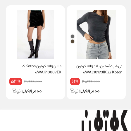
تی شرت آستین بلند زنانه کوتون
دامن زنانه کوتون Koton کد
Koton کد 6WAL10193IK
6WAK10009EK
W
53
61
3,999,000
4,899,000
%
%
1,899,000
1,899,000