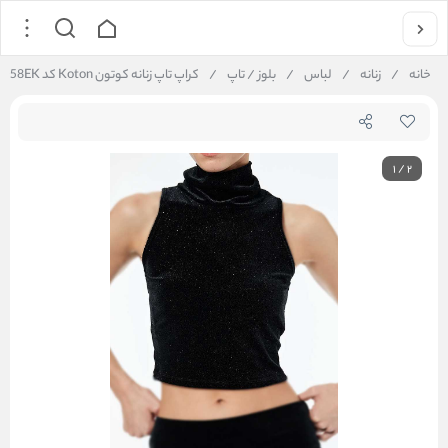
خانه
/
زنانه
/
لباس
/
بلوز / تاپ
/
کراپ تاپ زنانه کوتون Koton کد 6WAK10058EK
1
/
2