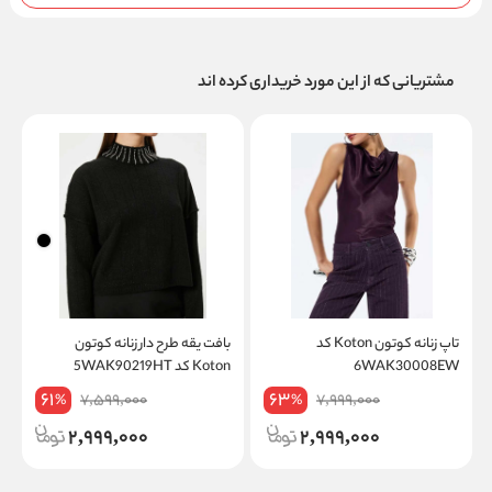
مشتریانی که از این مورد خریداری کرده اند
تاپ زنانه کوتون Koton کد
بافت یقه طرح دار زنانه کوتون
د
6WAK30008EW
Koton کد 5WAK90219HT
on
61
63
7,599,000
7,999,000
%
%
2,999,000
2,999,000