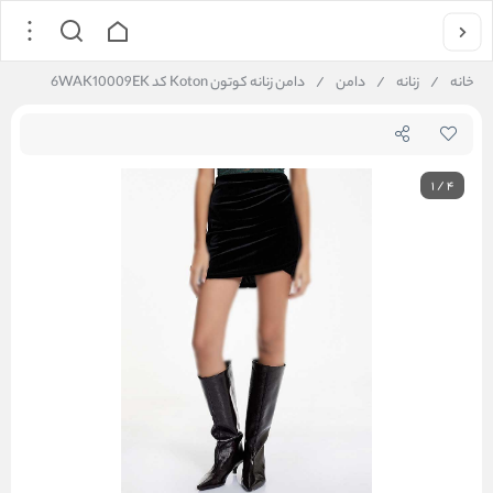
خانه
/
زنانه
/
دامن
/
دامن زنانه کوتون Koton کد 6WAK10009EK
1
/
4