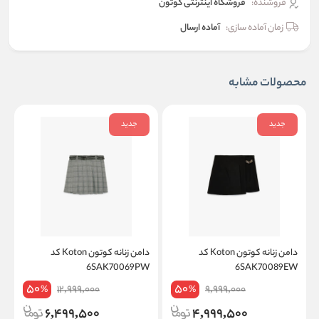
فروشنده:
فروشگاه اینترنتی کوتون
زمان آماده سازی:
آماده ارسال
محصولات مشابه
جدید
جدید
دامن زنانه کوتون Koton کد
دامن زنانه کوتون Koton کد
W
6SAK70069PW
6SAK70089EW
50
50
12,999,000
9,999,000
%
%
6,499,500
4,999,500