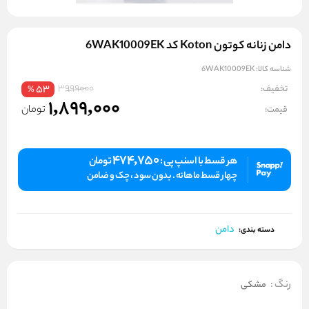
دامن زنانه کوتون Koton کد 6WAK10009EK
شناسه کالا:
6WAK10009EK
3999000
تخفیف:
53
%
1,899,000
تومان
قیمت:
474,750
هر قسط با اسنپ پی :
تومان
چهار قسط ماهانه . بدون سود ، چک و ضامن
دامن
دسته بندی:
رنگ
:
مشکی