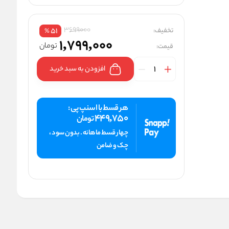
3699000
تخفیف:
51
%
1,799,000
تومان
قیمت:
افزودن به سبد خرید
هر قسط با اسنپ پی :
449,750
تومان
چهار قسط ماهانه . بدون سود ،
چک و ضامن