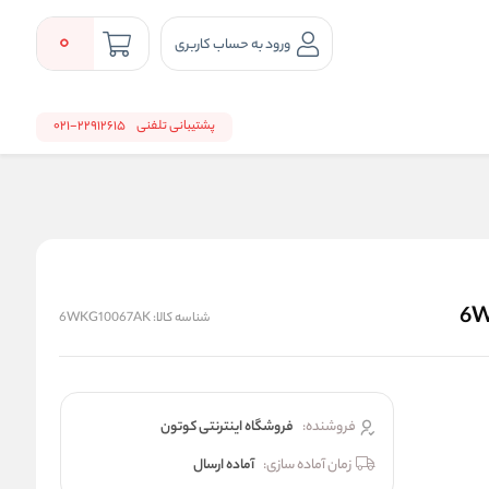
0
ورود به حساب کاربری
پشتیبانی تلفنی
22912615-021
شناسه کالا:
6WKG10067AK
فروشنده:
فروشگاه اینترنتی کوتون
زمان آماده سازی:
آماده ارسال