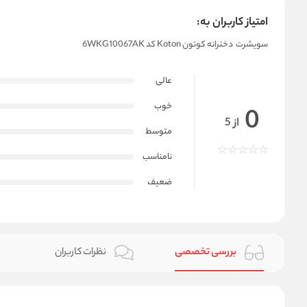
امتیاز کاربران به:
سویشرت دخترانه کوتون Koton کد 6WKG10067AK
عالی
خوب
0
از 5
متوسط
نامناسب
ضعیف
بررسی تخصصی
نظرات کاربران