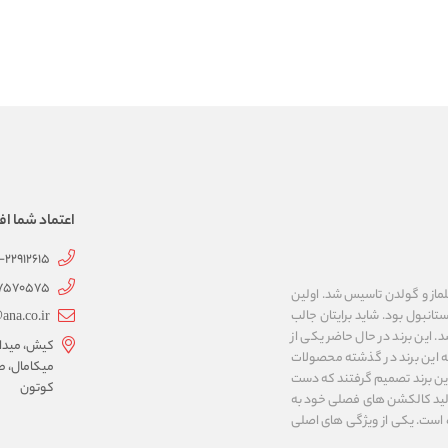
اعتماد شما اف
1-22912615
07570575
 به نام های ییلماز و گولدن تاسیس شد. اولین
انبول بود. شاید برایتان جالب
ana.co.ir
ربع مساحت داشت، شروع شد. این برند در حال حاضر یکی از
کیش، میدان 
ه این برند در گذشته محصولات
میکامال، ط
 این برند تصمیم گرفتند که دست
کوتون
ر تولید کالکشن های فصلی خود به
 به ایران و ۳۴ کشور دیگر تبدیل شده‌ است. یکی از ویژگی های اصلی