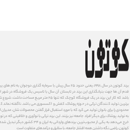
برند کوتون در سال ۱۹۹۸، یعنی حدود ۲۵ سال پیش با سرمایه گذاری دوجوان
قدم آن ها جهت بنیانگذاری این برند در تابستان آن سال با تاسیس یک فروشگاه در شهر است
باشد که کار این برند در یک فروشگاه کوچک که تنها ۲۵ متر م
برترین تولید کنندگان ترکی در حوزه پوشاک، کفش و اکسسوری می باشد. ناگفته نماند ک
محدودی را برای بانوان تولید می کرد که با مورد استفبال قرار گفتن محصولات شان، مدیران
به تولید پوشاک برای دیگر افراد جامعه نیز بزنند. این برند ترکی با نوآوری ‌و خلاقیتی که د
خرج می‌دهد به یکی از محبوب‌ترین برندهای وارداتی
کوتون، راضی نگه داشتن همه اقشار جامعه، با سلایق و درآمدهای متفاوت است