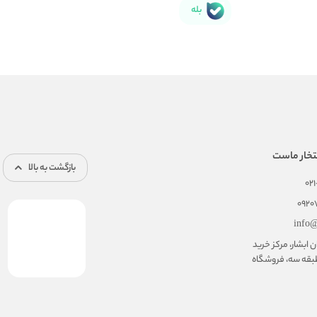
بله
تخار ماست
بازگشت به بالا
02
092
info@
ابشار، مرکز خرید
بقه سه، فروشگاه