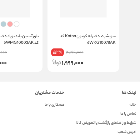
سویشرت دخترانه کوتون Koton کد
6WKG10078AK
کد 5WMG10003AK
52
,000
4,199,000
%
000
1,999,000
لینک ها
خدمات مشتریان
خانه
همکاری با ما
تماس با ما
شرایط و راهنمای بازگشت یا تعویض کالا
آدرس شعب