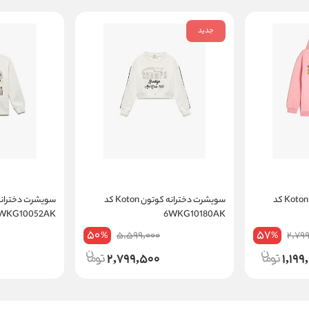
جدید
سویشرت دخترانه کوتون Koton کد
سویشرت دخترانه کوتون Koton کد
6WKG10052AK
6WKG10180AK
50
57
5,599,000
2,79
%
%
2,799,500
1,199