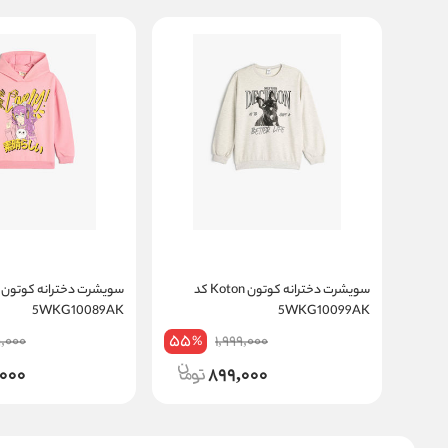
سویشرت دخترانه کوتون Koton کد
5WKG10089AK
5WKG10099AK
55
9,000
1,999,000
%
,000
899,000