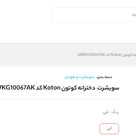
 کد 6WKG10067AK
سویشرت و هودی
دسته بندی:
سویشرت دخترانه کوتون Koton کد 6WKG10067AK
رنگ
:
آبی
آبی