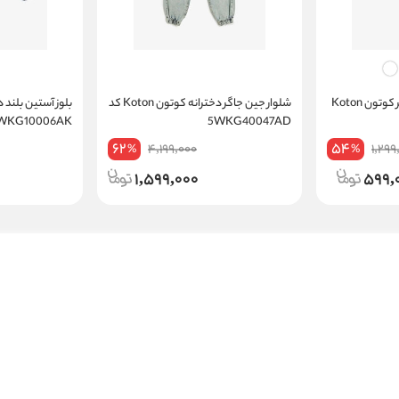
بلوز آستین بلند نوزاد دختر کوتون Koton
شلوار جین جاگر دخترانه کوتون Koton کد
5WKG10006AK
5WKG40047AD
62
54
4,199,000
1,299
%
%
1,599,000
599,