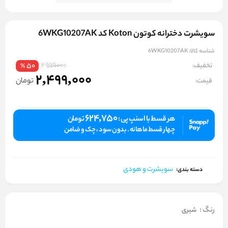
سویشرت دخترانه کوتون Koton کد 6WKG10207AK
شناسه کالا:
6WKG10207AK
4999000
تخفیف:
50
%
2,499,000
تومان
قیمت:
624,750
هر قسط با اسنپ پی :
تومان
چهار قسط ماهانه . بدون سود ، چک و ضامن
سویشرت و هودی
دسته بندی:
رنگ
:
شیری