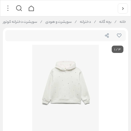
خانه
/
بچه گانه
/
دخترانه
/
سویشرت و هودی
/
سویشرت دخترانه کوتون Koton کد 6WKG10207AK
1
/
3