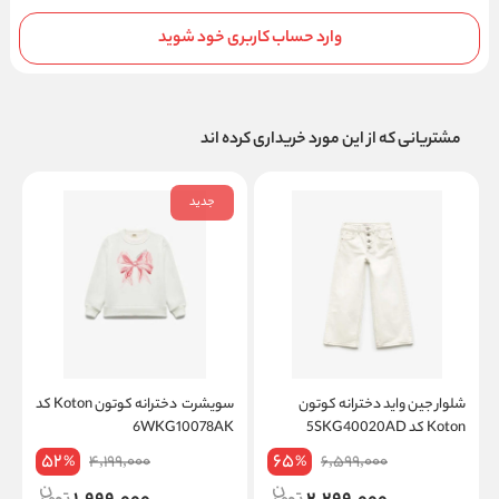
وارد حساب کاربری خود شوید
مشتریانی که از این مورد خریداری کرده اند
جدید
شلوار جین واید دخترانه کوتون
سویشرت دخترانه کوتون Koton کد
Koton کد 5SKG40020AD
6WKG10078AK
K
52
65
4,199,000
6,599,000
%
%