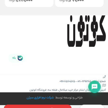
1,999,000
2,299,000
بله
شماره تماس :
021-22912615
-
09207570575
آدرس :
کیش، میدان ابشار، مرکز خرید میکامال، طبقه سه، فروشگاه کوتون
طراحی و توسعه توسط
شرکت نرم افزاری سیژن