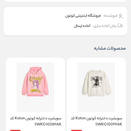
فروشنده:
فروشگاه اینترنتی کوتون
زمان آماده سازی:
آماده ارسال
محصولات مشابه
سویشرت دخترانه کوتون Koton کد
سویشرت دخترانه کوتون Koton کد
K
5WKG10089AK
5WKG10099AK