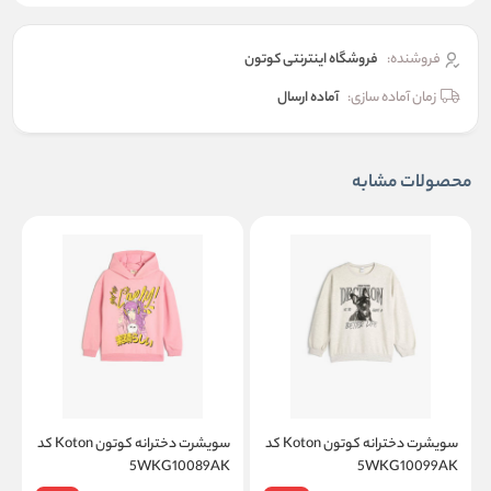
فروشنده:
فروشگاه اینترنتی کوتون
زمان آماده سازی:
آماده ارسال
محصولات مشابه
سویشرت دخترانه کوتون Koton کد
سویشرت دخترانه کوتون Koton کد
K
5WKG10089AK
5WKG10099AK