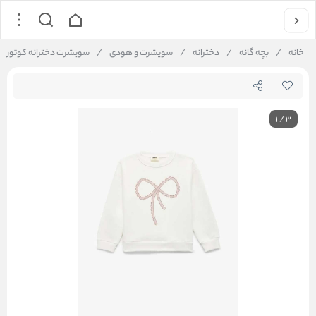
خانه
/
بچه گانه
/
دخترانه
/
سویشرت و هودی
/
سویشرت دخترانه کوتون Koton کد 6WKG10209AK
1
/
3