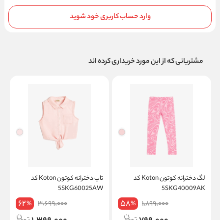
وارد حساب کاربری خود شوید
مشتریانی که از این مورد خریداری کرده اند
لگ دخترانه کوتون Koton کد
تاپ دخترانه کوتون Koton کد
K
5SKG60025AW
5SKG40009AK
62
58
3,699,000
1,899,000
%
%