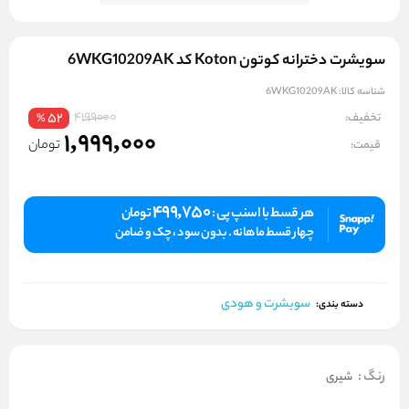
سویشرت دخترانه کوتون Koton کد 6WKG10209AK
شناسه کالا:
6WKG10209AK
4199000
تخفیف:
52
%
1,999,000
تومان
قیمت:
499,750
هر قسط با اسنپ پی :
تومان
چهار قسط ماهانه . بدون سود ، چک و ضامن
سویشرت و هودی
دسته بندی:
رنگ
:
شیری