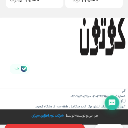
1,399,000
799,000
بله
شماره تماس :
021-22912615
-
09207570575
آدرس :
کیش، میدان ابشار، مرکز خرید میکامال، طبقه سه، فروشگاه کوتون
طراحی و توسعه توسط
شرکت نرم افزاری سیژن