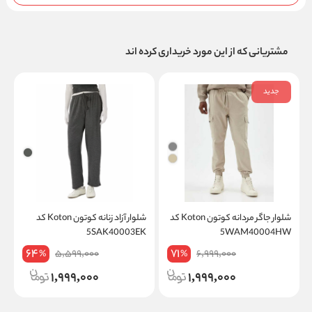
مشتریانی که از این مورد خریداری کرده اند
جدید
شلوار جاگر مردانه کوتون Koton کد
شلوار آزاد زنانه کوتون Koton کد
W
5SAK40003EK
5WAM40004HW
64
71
5,599,000
6,999,000
%
%
1,999,000
1,999,000