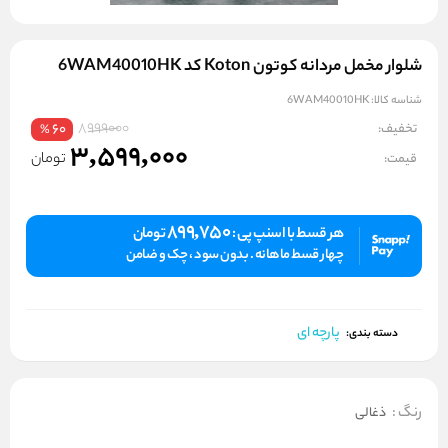
شلوار مخمل مردانه کوتون Koton کد 6WAM40010HK
شناسه کالا:
6WAM40010HK
8999000
تخفیف:
60
%
3,599,000
تومان
قیمت:
899,750
هر قسط با اسنپ پی :
تومان
چهار قسط ماهانه . بدون سود ، چک و ضامن
پارچه ای
دسته بندی:
رنگ
:
ذغالی