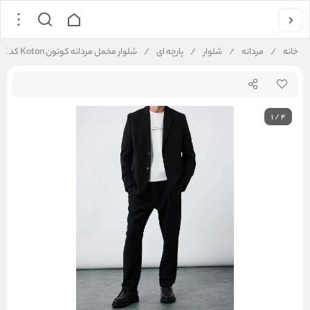
خانه
/
مردانه
/
شلوار
/
پارچه ای
/
شلوار مخمل مردانه کوتون Koton کد 6WAM40010HK
1
/
4