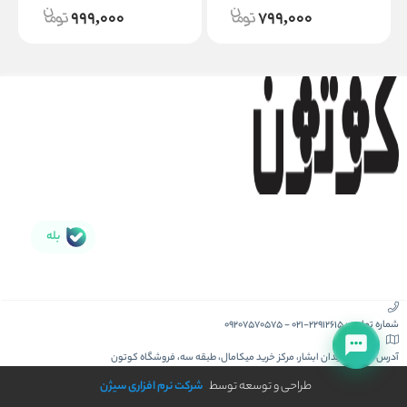
999,000
799,000
بله
شماره تماس :
021-22912615
-
09207570575
آدرس :
کیش، میدان ابشار، مرکز خرید میکامال، طبقه سه، فروشگاه کوتون
طراحی و توسعه توسط
شرکت نرم افزاری سیژن