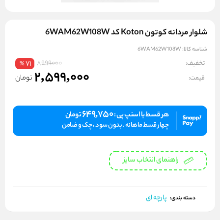
شلوار مردانه کوتون Koton کد 6WAM62W108W
شناسه کالا:
6WAM62W108W
8999000
تخفیف:
71
%
2,599,000
تومان
قیمت:
649,750
هر قسط با اسنپ پی :
تومان
چهار قسط ماهانه . بدون سود ، چک و ضامن
راهنمای انتخاب سایز
پارچه ای
دسته بندی: