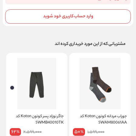
وارد حساب کاربری خود شوید
مشتریانی که از این مورد خریداری کرده اند
جوراب مردانه کوتون Koton کد
جاگر نوزاد پسر کوتون Koton کد
K
5WMB40010TK
5WAM80061AA
62
50
2,599,000
1,599,000
%
%