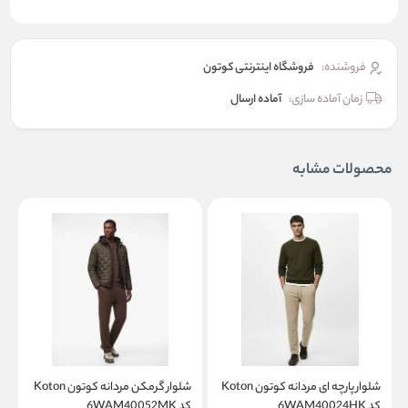
فروشنده:
فروشگاه اینترنتی کوتون
زمان آماده سازی:
آماده ارسال
محصولات مشابه
شلوار پارچه ای مردانه کوتون Koton
شلوار گرمكن مردانه کوتون Koton
کد 6WAM40024HK
کد 6WAM40052MK
کد