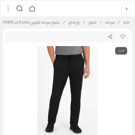
خانه
/
مردانه
/
شلوار
/
پارچه ای
/
شلوار مردانه کوتون Koton کد 6WAM62W108W
1
/
2