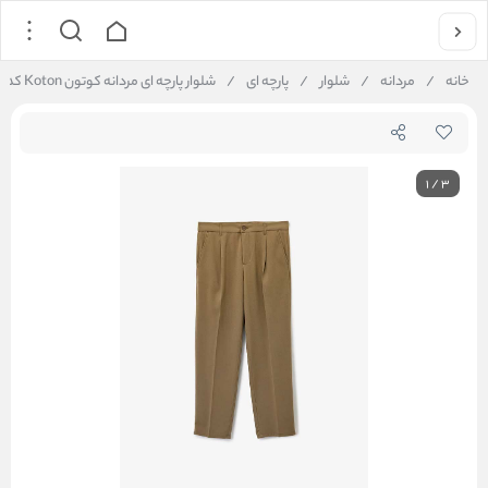
خانه
/
مردانه
/
شلوار
/
پارچه ای
/
شلوار پارچه ای مردانه کوتون Koton کد 6WAM40022IW
1
/
3