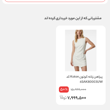
مشتریانی که از این مورد خریداری کرده اند
پیراهن زنانه کوتون Koton کد
6SAK80003UW
50
15,999,000
%
7,999,500