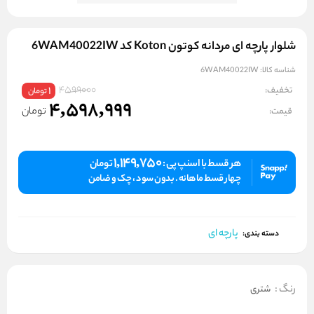
شلوار پارچه ای مردانه کوتون Koton کد 6WAM40022IW
شناسه کالا:
6WAM40022IW
4599000
تخفیف:
1
تومان
4,598,999
تومان
قیمت:
1,149,750
هر قسط با اسنپ پی :
تومان
چهار قسط ماهانه . بدون سود ، چک و ضامن
پارچه ای
دسته بندی:
رنگ
:
شتری