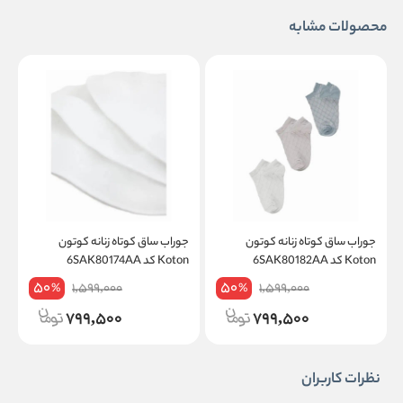
محصولات مشابه
جوراب ساق کوتاه زنانه کوتون
جوراب ساق کوتاه زنانه کوتون
ج
Koton کد 6SAK80182AA
Koton کد 6SAK80174AA
on
50
50
1,599,000
1,599,000
%
%
799,500
799,500
نظرات کاربران