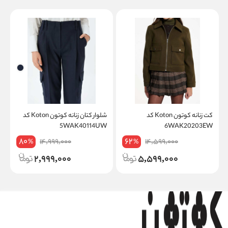
کت زنانه کوتون Koton کد
شلوار کتان زنانه کوتون Koton کد
A
5WAK40114UW
6WAK20203EW
80
62
14,999,000
14,599,000
%
%
2,999,000
5,599,000