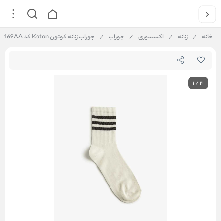
خانه
/
زنانه
/
اکسسوری
/
جوراب
/
جوراب زنانه کوتون Koton کد 6WAK80169AA
1
/
3