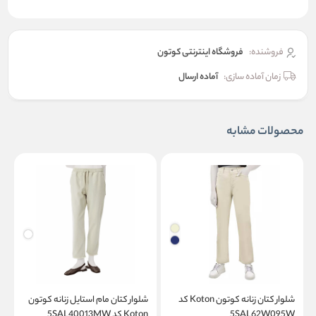
فروشنده:
فروشگاه اینترنتی کوتون
زمان آماده سازی:
آماده ارسال
محصولات مشابه
شلوار کتان زنانه کوتون Koton کد
شلوار کتان مام استایل زنانه کوتون
5SAL62W095W
Koton کد 5SAL40013MW