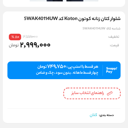
شلوار کتان زنانه کوتون Koton کد 5WAK40114UW
شناسه کالا:
5WAK40114UW
14999000
تخفیف:
80
%
2,999,000
تومان
قیمت:
749,750
هر قسط با اسنپ پی :
تومان
چهار قسط ماهانه . بدون سود ، چک و ضامن
راهنمای انتخاب سایز
کتان
دسته بندی: