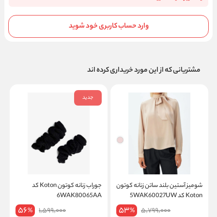
وارد حساب کاربری خود شوید
مشتریانی که از این مورد خریداری کرده اند
جدید
شومیز آستین بلند ساتن زنانه کوتون
جوراب زنانه کوتون Koton کد
Koton کد 5WAK60027UW
6WAK80065AA
56
53
1,599,000
5,799,000
%
%