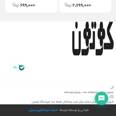
699,000
2,699,000
بله
شماره تماس :
021-22912615
-
09207570575
آدرس :
کیش، میدان ابشار، مرکز خرید میکامال، طبقه سه، فروشگاه کوتون
طراحی و توسعه توسط
شرکت نرم افزاری سیژن