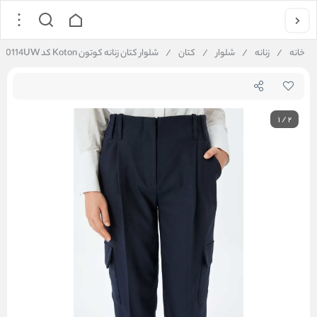
خانه
/
زنانه
/
شلوار
/
کتان
/
شلوار کتان زنانه کوتون Koton کد 5WAK40114UW
1
/
2