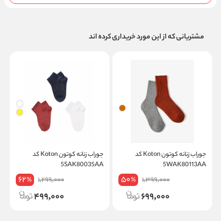
مشتریانی که از این مورد خریداری کرده اند
جوراب زنانه کوتون Koton کد
جوراب زنانه کوتون Koton کد
A
5SAK80035AA
5WAK80113AA
62
50
1,299,000
1,399,000
%
%
499,000
699,000