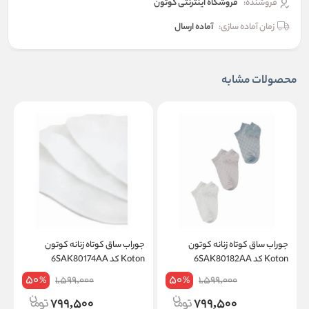
فروشنده:
فروشگاه اینترنتی کوتون
زمان آماده سازی:
آماده ارسال
محصولات مشابه
جوراب ساق کوتاه زنانه کوتون
جوراب ساق کوتاه زنانه کوتون
ج
Koton کد 6SAK80182AA
Koton کد 6SAK80174AA
on
50
50
1,599,000
1,599,000
%
%
799,500
799,500