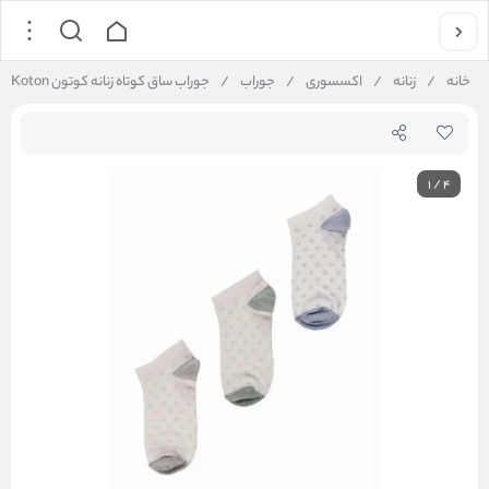
خانه
/
زنانه
/
اکسسوری
/
جوراب
/
جوراب ساق کوتاه زنانه کوتون Koton کد 6SAK80106AA
1
/
4