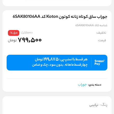
جوراب ساق کوتاه زنانه کوتون Koton کد 6SAK80106AA
شناسه کالا:
6SAK80106AA
1599000
تخفیف:
50
%
799,500
تومان
قیمت:
199,875
هر قسط با اسنپ پی :
تومان
چهار قسط ماهانه . بدون سود ، چک و ضامن
جوراب
دسته بندی:
رنگ
:
ترکیبی