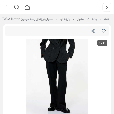
خانه
/
زنانه
/
شلوار
/
پارچه ای
/
شلوار پارچه ای زنانه کوتون Koton کد 6WAK40023PW
1
/
3