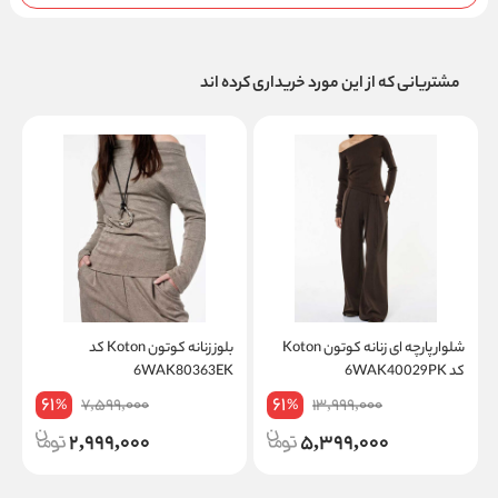
مشتریانی که از این مورد خریداری کرده اند
شلوار پارچه ای زنانه کوتون Koton
بلوز زنانه کوتون Koton کد
س
کد 6WAK40029PK
6WAK80363EK
on
61
61
7,599,000
13,999,000
%
%
2,999,000
5,399,000