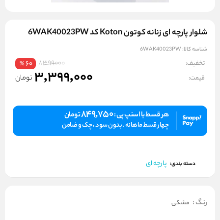
شلوار پارچه ای زنانه کوتون Koton کد 6WAK40023PW
شناسه کالا:
6WAK40023PW
8399000
تخفیف:
60
%
3,399,000
تومان
قیمت:
849,750
هر قسط با اسنپ پی :
تومان
چهار قسط ماهانه . بدون سود ، چک و ضامن
پارچه ای
دسته بندی:
رنگ
:
مشکی