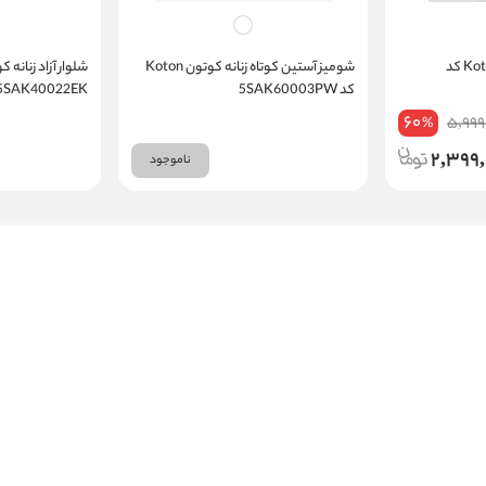
بلوز راحتی زنانه کوتون Koton کد
شومیز آستین کوتاه زنانه کوتون Koton
کد 5SAK60003PW
5SAK40022EK
60
5,999
%
2,399
ناموجود