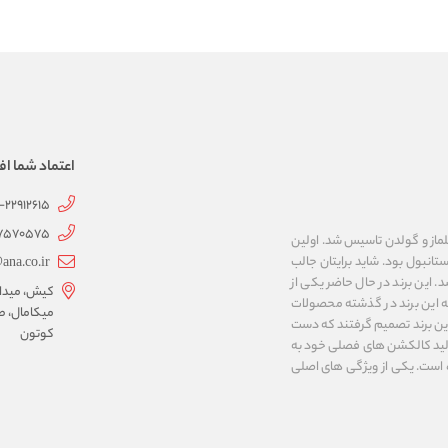
اعتماد شما اف
1-22912615
07570575
 به نام های ییلماز و گولدن تاسیس شد. اولین
انبول بود. شاید برایتان جالب
ana.co.ir
ربع مساحت داشت، شروع شد. این برند در حال حاضر یکی از
کیش، میدان 
ه این برند در گذشته محصولات
میکامال، ط
 این برند تصمیم گرفتند که دست
کوتون
ر تولید کالکشن های فصلی خود به
 به ایران و ۳۴ کشور دیگر تبدیل شده‌ است. یکی از ویژگی های اصلی