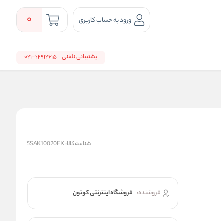
0
ورود به حساب کاربری
پشتیبانی تلفنی
22912615-021
شناسه کالا:
5SAK10020EK
فروشنده:
فروشگاه اینترنتی کوتون