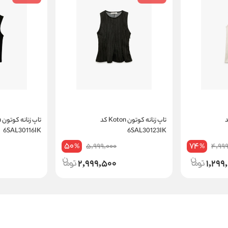
Koton کد
تاپ زنانه کوتون Koton کد
6SAL30116IK
6SAL30123IK
50
74
5,999,000
4,999
%
%
2,999,500
1,299