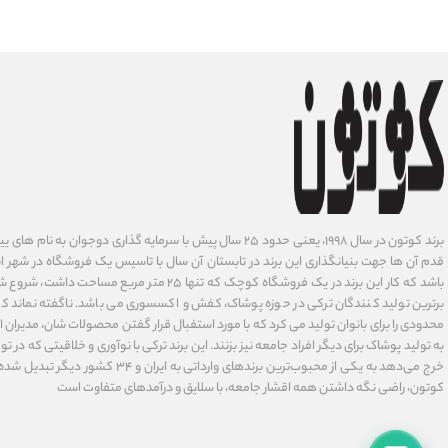
برند کوتون در سال ۱۹۹۸، یعنی حدود ۲۵ سال پیش با سرمایه گذاری دوجوان
قدم آن ها جهت بنیانگذاری این برند در تابستان آن سال با تاسیس یک فروشگاه در شهر است
باشد که کار این برند در یک فروشگاه کوچک که تنها ۲۵ متر م
برترین تولید کنندگان ترکی در حوزه پوشاک، کفش و اکسسوری می باشد. ناگفته نماند ک
محدودی را برای بانوان تولید می کرد که با مورد استفبال قرار گفتن محصولات شان، مدیران
به تولید پوشاک برای دیگر افراد جامعه نیز بزنند. این برند ترکی با نوآوری ‌و خلاقیتی که د
خرج می‌دهد به یکی از محبوب‌ترین برندهای وارداتی
کوتون، راضی نگه داشتن همه اقشار جامعه، با سلایق و درآمدهای متفاوت است