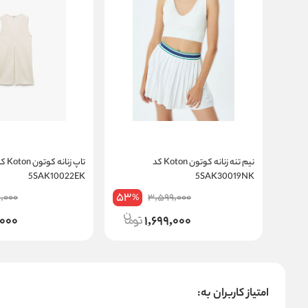
نیم تنه زنانه کوتون Koton کد
تاپ زنانه کوتون 
5SAK10022EK
5SAK30019NK
53
,000
3,599,000
%
,000
1,699,000
امتیاز کاربران به: