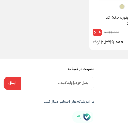
شلوار آزاد زنانه کوتون Koton کد
61
6,199,000
%
2,399,000
عضویت در خبرنامه
ارسال
ما را در شبکه های اجتماعی دنبال کنید
بله