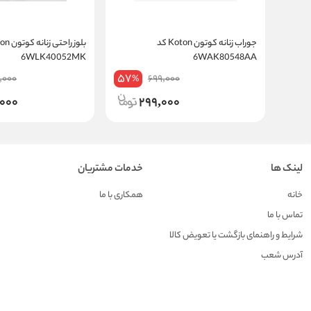
جوراب زنانه کوتون Koton کد
6WLK40052MK
6WAK80548AA
57
,000
699,000
%
,000
299,000
لینک ها
خدمات مشتریان
خانه
همکاری با ما
تماس با ما
شرایط و راهنمای بازگشت یا تعویض کالا
آدرس شعب