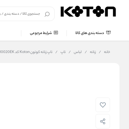
دسته بندی های کالا
شرایط مرجوعی
خانه
/
زنانه
/
لباس
/
تاپ
/
تاپ زنانه کوتون Koton کد 5SAK10020EK