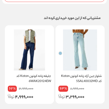
مشتریانی که از این مورد خریداری کرده اند
شلوار جین آزاد زنانه کوتون Koton
جلیقه زنانه کوتون Koton کد
ت
کد 5SAL40032MD
6WAK20124EW
on
62
63
12,999,000
8,999,000
%
%
4,999,000
3,299,000