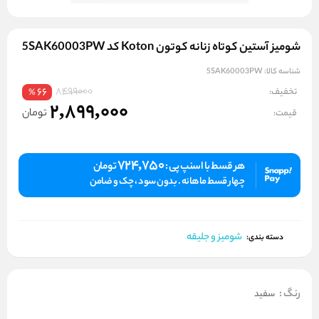
شومیز آستین کوتاه زنانه کوتون Koton کد 5SAK60003PW
شناسه کالا:
5SAK60003PW
8499000
تخفیف:
66
%
2,899,000
تومان
قیمت:
724,750
هر قسط با اسنپ پی :
تومان
چهار قسط ماهانه . بدون سود ، چک و ضامن
شومیز و جلیقه
دسته بندی:
رنگ
:
سفید