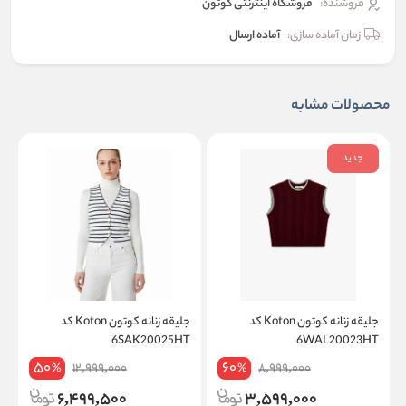
فروشنده:
فروشگاه اینترنتی کوتون
زمان آماده سازی:
آماده ارسال
محصولات مشابه
جدید
جلیقه زنانه کوتون Koton کد
جلیقه زنانه کوتون Koton کد
K
6SAK20025HT
6WAL20023HT
50
60
12,999,000
8,999,000
%
%
6,499,500
3,599,000