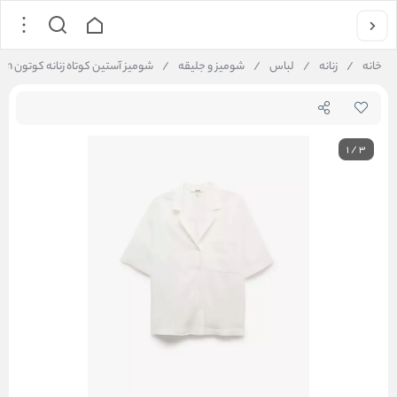
خانه
/
زنانه
/
لباس
/
شومیز و جلیقه
/
شومیز آستین کوتاه زنانه کوتون Koton کد 5SAK60003PW
1
/
3