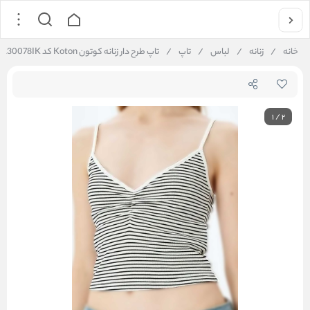
خانه
/
زنانه
/
لباس
/
تاپ
/
تاپ طرح دار زنانه کوتون Koton کد 5SAL30078IK
1
/
2