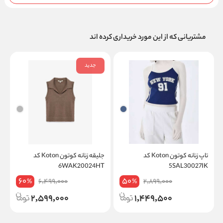
مشتریانی که از این مورد خریداری کرده اند
جدید
تاپ زنانه کوتون Koton کد
جلیقه زنانه کوتون Koton کد
K
6WAK20024HT
5SAL30027IK
60
50
6,499,000
2,899,000
%
%
2,599,000
1,449,500