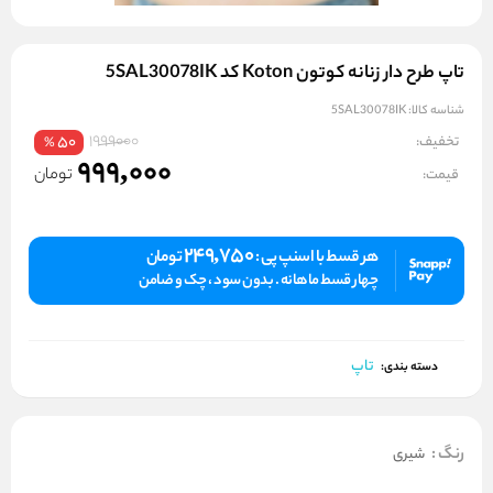
تاپ طرح دار زنانه کوتون Koton کد 5SAL30078IK
شناسه کالا:
5SAL30078IK
1999000
تخفیف:
50
%
999,000
تومان
قیمت:
249,750
هر قسط با اسنپ پی :
تومان
چهار قسط ماهانه . بدون سود ، چک و ضامن
تاپ
دسته بندی:
رنگ
:
شیری